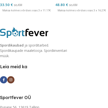
33.50
€
48.80
€
sis.KM
sis.KM
Maksa kolmes võrdses osas 3 x 11.17€
Maksa kolmes võrdses osas 3 x 16.27€
Spordikaubad
ja sporditarbed.
Spordikaupade maaletooja. Spordiinventari
müük.
Leia meid ka
Sportfever OÜ
Punane 56, 13619 Tallinn