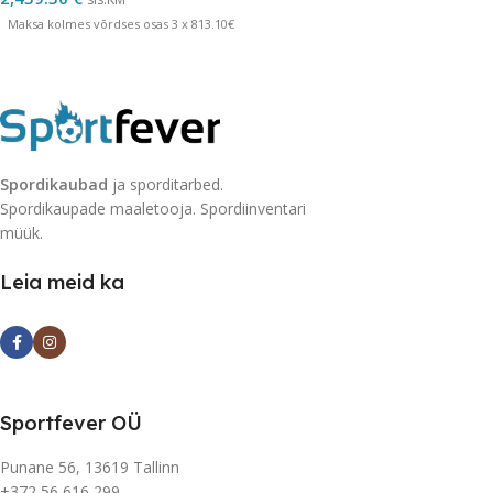
Maksa kolmes võrdses osas 3 x 813.10€
Spordikaubad
ja sporditarbed.
Spordikaupade maaletooja. Spordiinventari
müük.
Leia meid ka
Sportfever OÜ
Punane 56, 13619 Tallinn
+372 56 616 299