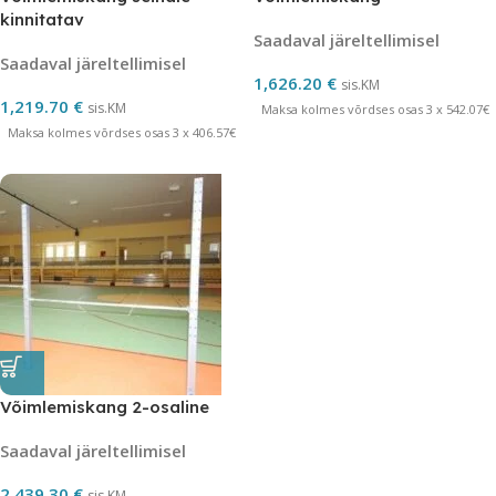
kinnitatav
Saadaval järeltellimisel
Saadaval järeltellimisel
1,626.20
€
sis.KM
1,219.70
€
sis.KM
Maksa kolmes võrdses osas 3 x 542.07€
Maksa kolmes võrdses osas 3 x 406.57€
Võimlemiskang 2-osaline
Saadaval järeltellimisel
2,439.30
€
sis.KM