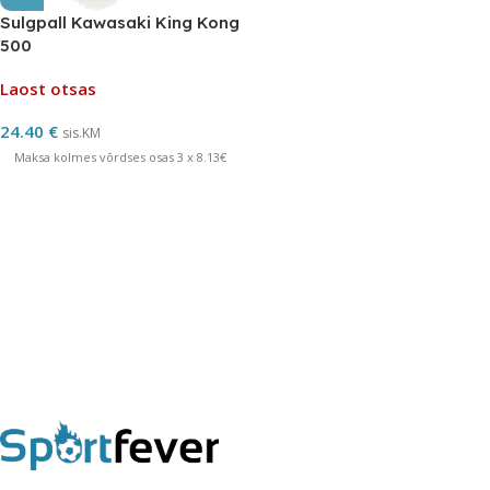
Sulgpall Kawasaki King Kong
500
Laost otsas
24.40
€
sis.KM
Maksa kolmes võrdses osas 3 x 8.13€