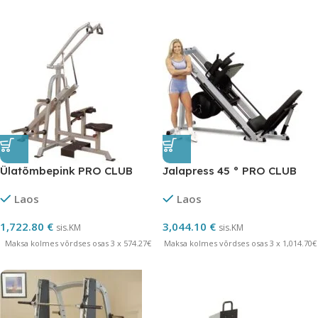
Ülatõmbepink PRO CLUB
Jalapress 45 ° PRO CLUB
Laos
Laos
1,722.80
€
3,044.10
€
sis.KM
sis.KM
Maksa kolmes võrdses osas 3 x 574.27€
Maksa kolmes võrdses osas 3 x 1,014.70€