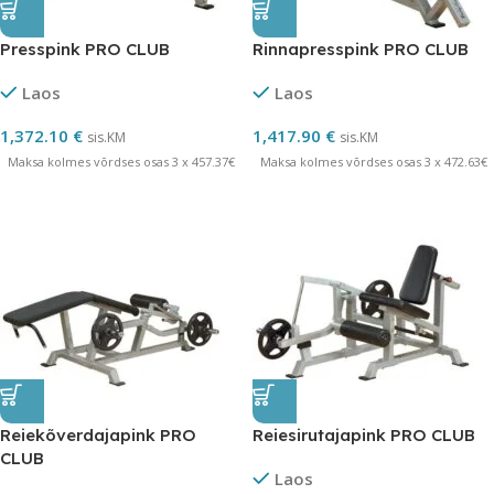
Presspink PRO CLUB
Rinnapresspink PRO CLUB
Laos
Laos
1,372.10
€
1,417.90
€
sis.KM
sis.KM
Maksa kolmes võrdses osas 3 x 457.37€
Maksa kolmes võrdses osas 3 x 472.63€
Reiekõverdajapink PRO
Reiesirutajapink PRO CLUB
CLUB
Laos