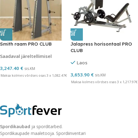
Smith raam PRO CLUB
Jalapress horisontaal PRO
CLUB
Saadaval järeltellimisel
Laos
3,247.40
€
sis.KM
3,653.90
€
sis.KM
Maksa kolmes võrdses osas 3 x 1,082.47€
Maksa kolmes võrdses osas 3 x 1,217.97€
Spordikaubad
ja sporditarbed.
Spordikaupade maaletooja. Spordiinventari