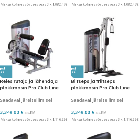
Maksa kolmes võrdses osas 3 x 1,082.47€
Maksa kolmes võrdses osas 3 x 1,082.47€
Reiesirutaja ja lähendaja
Biitseps ja triitseps
plokkmasin Pro Club Line
plokkmasin Pro Club Line
Series II
Series II
Saadaval järeltellimisel
Saadaval järeltellimisel
3,349.00
€
3,349.00
€
sis.KM
sis.KM
Maksa kolmes võrdses osas 3 x 1,116.33€
Maksa kolmes võrdses osas 3 x 1,116.33€