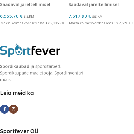
Saadaval järeltellimisel
Saadaval järeltellimisel
6,555.70
€
7,617.90
€
sis.KM
sis.KM
Maksa kolmes võrdses osas 3 x 2,185.23€
Maksa kolmes võrdses osas 3 x 2,539.30€
Spordikaubad
ja sporditarbed.
Spordikaupade maaletooja. Spordiinventari
müük.
Leia meid ka
Sportfever OÜ