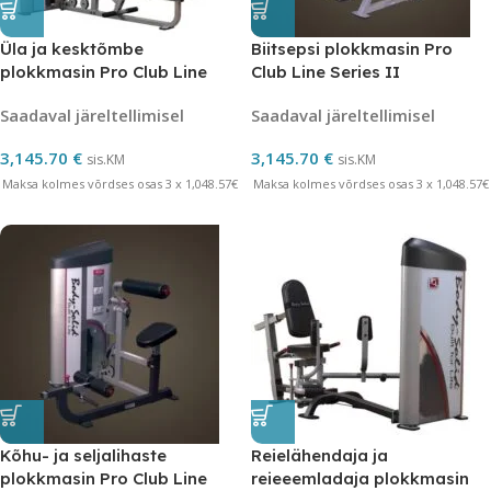
Üla ja kesktõmbe
Biitsepsi plokkmasin Pro
plokkmasin Pro Club Line
Club Line Series II
Series II
Saadaval järeltellimisel
Saadaval järeltellimisel
3,145.70
€
3,145.70
€
sis.KM
sis.KM
Maksa kolmes võrdses osas 3 x 1,048.57€
Maksa kolmes võrdses osas 3 x 1,048.57€
Kõhu- ja seljalihaste
Reielähendaja ja
plokkmasin Pro Club Line
reieeemladaja plokkmasin