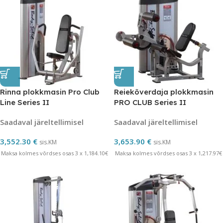
Rinna plokkmasin Pro Club
Reiekõverdaja plokkmasin
Line Series II
PRO CLUB Series II
Saadaval järeltellimisel
Saadaval järeltellimisel
3,552.30
€
3,653.90
€
sis.KM
sis.KM
Maksa kolmes võrdses osas 3 x 1,184.10€
Maksa kolmes võrdses osas 3 x 1,217.97€