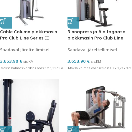
Cable Column plokkmasin
Rinnapress ja õla tagaosa
Pro Club Line Series II
plokkmasin Pro Club Line
Series II
Saadaval järeltellimisel
Saadaval järeltellimisel
3,653.90
€
3,653.90
€
sis.KM
sis.KM
Maksa kolmes võrdses osas 3 x 1,217.97€
Maksa kolmes võrdses osas 3 x 1,217.97€