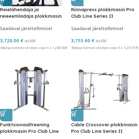
Reielähendaja ja
Rinnapress plokkmasin Pro
reieeemladaja plokkmasin
Club Line Series II
PRO
Saadaval järeltellimisel
Saadaval järeltellimisel
3,720.00
€
3,755.60
€
sis.KM
sis.KM
Maksa kolmes võrdses osas 3 x 1,240.00€
Maksa kolmes võrdses osas 3 x 1,251.87€
Funktsionaaltreening
Cable Crossover plokkmasin
plokkmasin Pro Club Line
Pro Club Line Series II
Series II