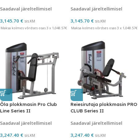
Series II
Pro Club Line Series II
Saadaval järeltellimisel
Saadaval järeltellimisel
3,145.70
€
3,145.70
€
sis.KM
sis.KM
Maksa kolmes võrdses osas 3 x 1,048.57€
Maksa kolmes võrdses osas 3 x 1,048.57€
Õla plokkmasin Pro Club
Reiesirutaja plokkmasin PRO
Line Series II
CLUB Series II
Saadaval järeltellimisel
Saadaval järeltellimisel
3,247.40
€
3,247.40
€
sis.KM
sis.KM