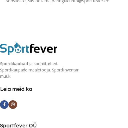
sooviksite, siis ootama päringuid info@sportfever.ee
Spordikaubad
ja sporditarbed.
Spordikaupade maaletooja. Spordiinventari
müük.
Leia meid ka
Sportfever OÜ