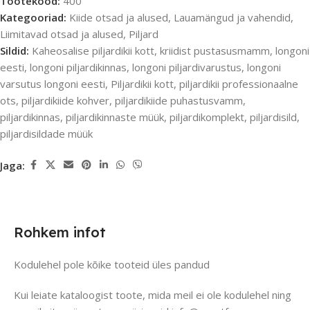
Tootekood:
400
Kategooriad:
Kiide otsad ja alused
,
Lauamängud ja vahendid
,
Liimitavad otsad ja alused
,
Piljard
Sildid:
Kaheosalise piljardikii kott
,
kriidist pustasusmamm
,
longoni
eesti
,
longoni piljardikinnas
,
longoni piljardivarustus
,
longoni
varsutus longoni eesti
,
Piljardikii kott
,
piljardikii professionaalne
ots
,
piljardikiide kohver
,
piljardikiide puhastusvamm
,
piljardikinnas
,
piljardikinnaste müük
,
piljardikomplekt
,
piljardisild
,
piljardisildade müük
Jaga:
Rohkem infot
Kodulehel pole kõike tooteid üles pandud
Kui leiate kataloogist toote, mida meil ei ole kodulehel ning