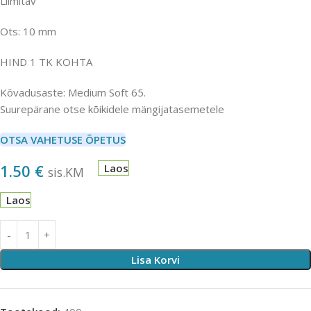
Liimitav
Ots: 10 mm
HIND 1 TK KOHTA
Kõvadusaste: Medium Soft 65.
Suurepärane otse kõikidele mängijatasemetele
OTSA VAHETUSE ÕPETUS
1.50
€
Laos
sis.KM
Laos
Lisa Korvi