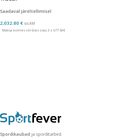
Saadaval järeltellimisel
2,032.80
€
sis.KM
Maksa kolmes võrdses osas 3 x 677.60€
Spordikaubad
ja sporditarbed.