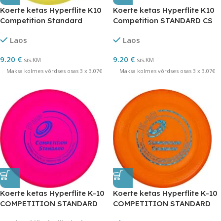
Koerte ketas Hyperflite K10
Koerte ketas Hyperflite K10
Competition Standard
Competition STANDARD CS
PUP
Laos
Laos
9.20
€
9.20
€
sis.KM
sis.KM
Maksa kolmes võrdses osas 3 x 3.07€
Maksa kolmes võrdses osas 3 x 3.07€
Koerte ketas Hyperflite K-10
Koerte ketas Hyperflite K-10
COMPETITION STANDARD
COMPETITION STANDARD
PUP