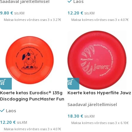
Saadaval järeltellimisel
Laos
9.80
€
12.20
€
sis.KM
sis.KM
Maksa kolmes võrdses osas 3 x 3.27€
Maksa kolmes võrdses osas 3 x 4.07€
Koerte ketas Eurodisc® 135g
Koerte ketas Hyperflite Jawz
Discdogging PuncMaster Fun
Saadaval järeltellimisel
Award
Laos
18.30
€
sis.KM
12.20
€
sis.KM
Maksa kolmes võrdses osas 3 x 6.10€
Maksa kolmes võrdses osas 3 x 4.07€