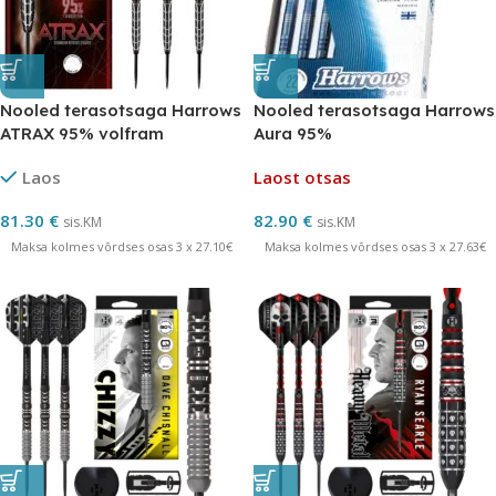
Nooled terasotsaga Harrows
Nooled terasotsaga Harrows
ATRAX 95% volfram
Aura 95%
Laos
Laost otsas
81.30
€
82.90
€
sis.KM
sis.KM
Maksa kolmes võrdses osas 3 x 27.10€
Maksa kolmes võrdses osas 3 x 27.63€