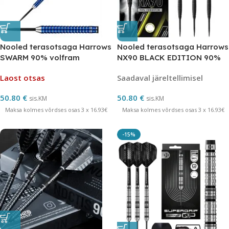
Nooled terasotsaga Harrows
Nooled terasotsaga Harrows
SWARM 90% volfram
NX90 BLACK EDITION 90%
volfram
Laost otsas
Saadaval järeltellimisel
50.80
€
50.80
€
sis.KM
sis.KM
Maksa kolmes võrdses osas 3 x 16.93€
Maksa kolmes võrdses osas 3 x 16.93€
-15%