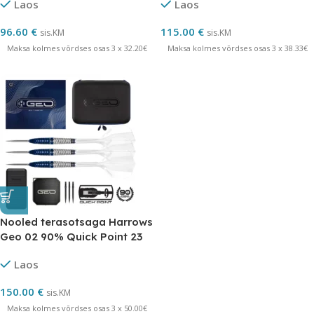
Laos
Laos
96.60
€
115.00
€
sis.KM
sis.KM
Maksa kolmes võrdses osas 3 x 32.20€
Maksa kolmes võrdses osas 3 x 38.33€
Nooled terasotsaga Harrows
Geo 02 90% Quick Point 23
grammi
Laos
150.00
€
sis.KM
Maksa kolmes võrdses osas 3 x 50.00€