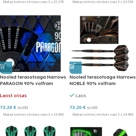
Maksa kolmes võrdses osas 3 x 22.37€
Maksa kolmes võrdses osas 3 x 23.03€
Nooled terasotsaga Harrows
Nooled terasotsaga Harrows
PARAGON 90% volfram
NOBLE 90% volfram
Laost otsas
Laos
73.20
€
73.20
€
sis.KM
sis.KM
Maksa kolmes võrdses osas 3 x 24.40€
Maksa kolmes võrdses osas 3 x 24.40€