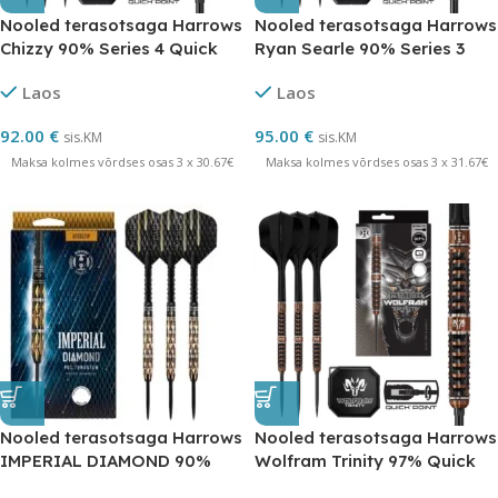
Nooled terasotsaga Harrows
Nooled terasotsaga Harrows
Chizzy 90% Series 4 Quick
Ryan Searle 90% Series 3
Point
Quick Point
Laos
Laos
92.00
€
95.00
€
sis.KM
sis.KM
Maksa kolmes võrdses osas 3 x 30.67€
Maksa kolmes võrdses osas 3 x 31.67€
Nooled terasotsaga Harrows
Nooled terasotsaga Harrows
IMPERIAL DIAMOND 90%
Wolfram Trinity 97% Quick
volfram
Point