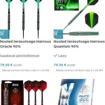
Nooled terasotsaga Harrows
Nooled terasotsaga Harrows
Oracle 90%
Quantum 90%
Saadaval järeltellimisel
Laos
79.30
€
79.30
€
sis.KM
sis.KM
Maksa kolmes võrdses osas 3 x 26.43€
Maksa kolmes võrdses osas 3 x 26.43€