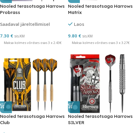
Nooled terasotsaga Harrows
Nooled terasotsaga Harrows
Probrass
Matrix
Saadaval järeltellimisel
Laos
7.30
€
9.80
€
sis.KM
sis.KM
Maksa kolmes võrdses osas 3 x 2.43€
Maksa kolmes võrdses osas 3 x 3.27€
Nooled terasotsaga Harrows
Nooled terasotsaga Harrows
Club
SILVER