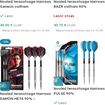
Nooled terasotsaga Harrows
Nooled terasotsaga Harrows
Genesis volfram
RAZR volfram 90%
Laos
Laost otsas
40.00
€
40.70
€
sis.KM
sis.KM
Maksa kolmes võrdses osas 3 x 13.33€
Maksa kolmes võrdses osas 3 x 13.57€
-20%
Nooled terasotsaga Harrows
PULSE 90%
Nooled terasotsaga Harrows
DAMON HETA 90% –
Laos
NATURAL