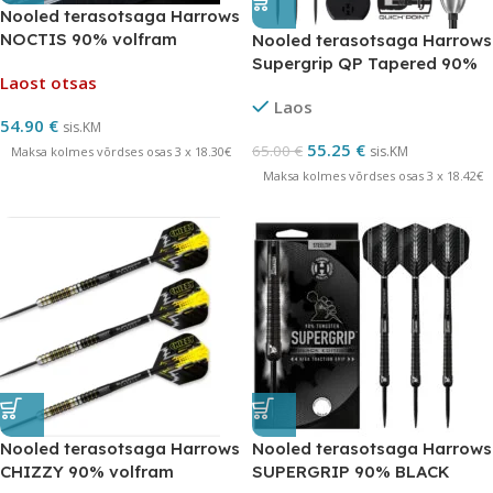
Nooled terasotsaga Harrows
NOCTIS 90% volfram
Nooled terasotsaga Harrows
Supergrip QP Tapered 90%
Laost otsas
Quick Point
Laos
54.90
€
sis.KM
55.25
€
65.00
€
sis.KM
Maksa kolmes võrdses osas 3 x 18.30€
Maksa kolmes võrdses osas 3 x 18.42€
Nooled terasotsaga Harrows
Nooled terasotsaga Harrows
CHIZZY 90% volfram
SUPERGRIP 90% BLACK