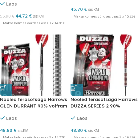
Laos
45.70
€
sis.KM
44.72
€
55.90
€
sis.KM
Maksa kolmes võrdses osas 3 x 15.23€
Maksa kolmes võrdses osas 3 x 14.91€
Nooled terasotsaga Harrows
Nooled terasotsaga Harrows
GLEN DURRANT 90% volfram
DUZZA SERIES 2 90%
volfram
Laos
Laos
48.80
€
48.80
€
sis.KM
sis.KM
Maksa kolmes võrdses osas 3 x 16.27€
Maksa kolmes võrdses osas 3 x 16.27€