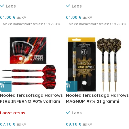
EDITION
Laos
Laos
61.00
€
61.00
€
sis.KM
sis.KM
Maksa kolmes võrdses osas 3 x 20.33€
Maksa kolmes võrdses osas 3 x 20.33€
Nooled terasotsaga Harrows
Nooled terasotsaga Harrows
FIRE INFERNO 90% volfram
MAGNUM 97% 21 grammi
50TH ANNIVERSARY LAUNCH
Laost otsas
Laos
67.10
€
69.10
€
sis.KM
sis.KM