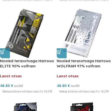
Nooled terasotsaga Harrows
Nooled terasotsaga Harrows
ELITE 90% volfram
WOLFRAM 97% volfram
Laost otsas
Laost otsas
48.80
€
48.80
€
sis.KM
sis.KM
Maksa kolmes võrdses osas 3 x 16.27€
Maksa kolmes võrdses osas 3 x 16.27€