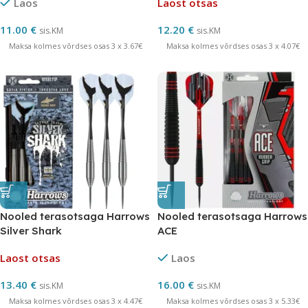
Laos
Laost otsas
11.00
€
12.20
€
sis.KM
sis.KM
Maksa kolmes võrdses osas 3 x 3.67€
Maksa kolmes võrdses osas 3 x 4.07€
Nooled terasotsaga Harrows
Nooled terasotsaga Harrows
Silver Shark
ACE
Laost otsas
Laos
13.40
€
16.00
€
sis.KM
sis.KM
Maksa kolmes võrdses osas 3 x 4.47€
Maksa kolmes võrdses osas 3 x 5.33€