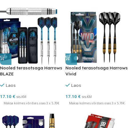
Nooled terasotsaga Harrows
Nooled terasotsaga Harrows
BLAZE
Vivid
Laos
Laos
17.10
€
17.10
€
sis.KM
sis.KM
Maksa kolmes võrdses osas 3 x 5.70€
Maksa kolmes võrdses osas 3 x 5.70€