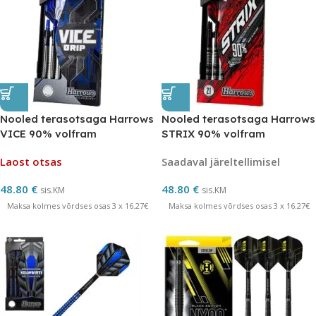
Nooled terasotsaga Harrows
Nooled terasotsaga Harrows
VICE 90% volfram
STRIX 90% volfram
Laost otsas
Saadaval järeltellimisel
48.80
€
48.80
€
sis.KM
sis.KM
Maksa kolmes võrdses osas 3 x 16.27€
Maksa kolmes võrdses osas 3 x 16.27€