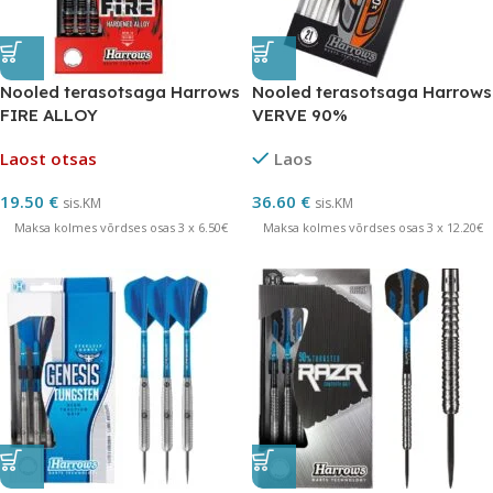
Nooled terasotsaga Harrows
Nooled terasotsaga Harrows
FIRE ALLOY
VERVE 90%
Laost otsas
Laos
19.50
€
36.60
€
sis.KM
sis.KM
Maksa kolmes võrdses osas 3 x 6.50€
Maksa kolmes võrdses osas 3 x 12.20€