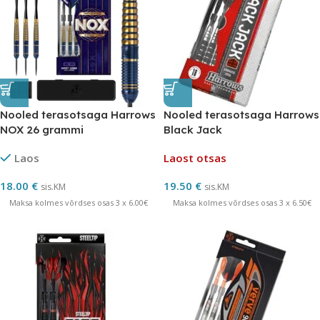
Nooled terasotsaga Harrows
Nooled terasotsaga Harrows
NOX 26 grammi
Black Jack
Laos
Laost otsas
18.00
€
19.50
€
sis.KM
sis.KM
Maksa kolmes võrdses osas 3 x 6.00€
Maksa kolmes võrdses osas 3 x 6.50€