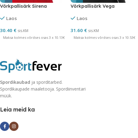
Võrkpallisärk Sirena
Võrkpallisärk Vega
Laos
Laos
30.40
€
31.60
€
sis.KM
sis.KM
Maksa kolmes võrdses osas 3 x 10.13€
Maksa kolmes võrdses osas 3 x 10.53€
Spordikaubad
ja sporditarbed.
Spordikaupade maaletooja. Spordiinventari
müük.
Leia meid ka