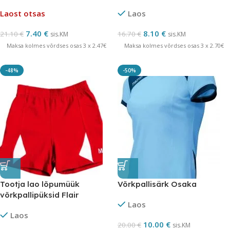
Laost otsas
Laos
7.40
€
8.10
€
21.10
€
16.70
€
sis.KM
sis.KM
Maksa kolmes võrdses osas 3 x 2.47€
Maksa kolmes võrdses osas 3 x 2.70€
-48%
-50%
Tootja lao lõpumüük
Võrkpallisärk Osaka
võrkpallipüksid Flair
Laos
Laos
10.00
€
20.00
€
sis.KM