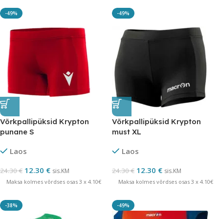
-49%
-49%
Võrkpallipüksid Krypton
Võrkpallipüksid Krypton
punane S
must XL
Laos
Laos
12.30
€
12.30
€
24.30
€
24.30
€
sis.KM
sis.KM
Maksa kolmes võrdses osas 3 x 4.10€
Maksa kolmes võrdses osas 3 x 4.10€
-38%
-49%