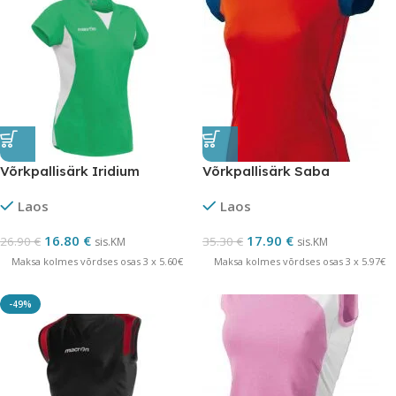
Võrkpallisärk Iridium
Võrkpallisärk Saba
Laos
Laos
16.80
€
17.90
€
26.90
€
35.30
€
sis.KM
sis.KM
Maksa kolmes võrdses osas 3 x 5.60€
Maksa kolmes võrdses osas 3 x 5.97€
-49%