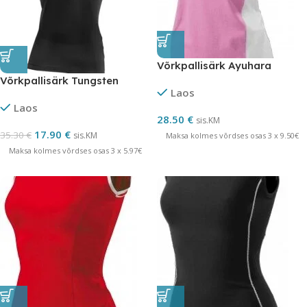
Võrkpallisärk Ayuhara
Võrkpallisärk Tungsten
Laos
Laos
28.50
€
sis.KM
17.90
€
35.30
€
sis.KM
Maksa kolmes võrdses osas 3 x 9.50€
Maksa kolmes võrdses osas 3 x 5.97€