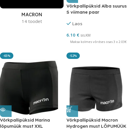
Võrkpallipüksid Alba suurus
S viimane paar
MACRON
14 toodet
Laos
6.10
€
sis.KM
Maksa kolmes võrdses osas 3 x 2.03€
-65%
-52%
Võrkpallipüksid Marina
Võrkpallipüksid Macron
lõpumüük must XXL
Hydrogen must LÕPUMÜÜK