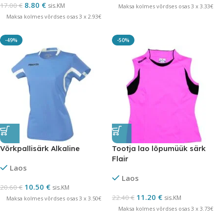
8.80
€
17.00
€
sis.KM
Maksa kolmes võrdses osas 3 x 3.33€
Maksa kolmes võrdses osas 3 x 2.93€
-49%
-50%
Võrkpallisärk Alkaline
Tootja lao lõpumüük särk
Flair
Laos
Laos
10.50
€
20.60
€
sis.KM
11.20
€
22.40
€
sis.KM
Maksa kolmes võrdses osas 3 x 3.50€
Maksa kolmes võrdses osas 3 x 3.73€