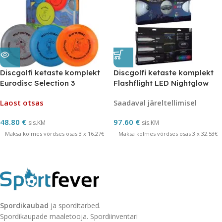
Discgolfi ketaste komplekt
Discgolfi ketaste komplekt
Eurodisc Selection 3
Flashflight LED Nightglow
MARMOR
Laost otsas
Saadaval järeltellimisel
48.80
€
97.60
€
sis.KM
sis.KM
Maksa kolmes võrdses osas 3 x 16.27€
Maksa kolmes võrdses osas 3 x 32.53€
Spordikaubad
ja sporditarbed.
Spordikaupade maaletooja. Spordiinventari