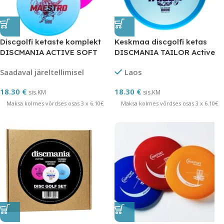
Discgolfi ketaste komplekt
Keskmaa discgolfi ketas
DISCMANIA ACTIVE SOFT
DISCMANIA TAILOR Active
BEGINNER
Premium
Saadaval järeltellimisel
Laos
18.30
€
18.30
€
sis.KM
sis.KM
Maksa kolmes võrdses osas 3 x 6.10€
Maksa kolmes võrdses osas 3 x 6.10€