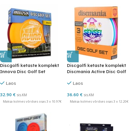
Discgolfi ketaste komplekt
Discgolfi ketaste komplekt
Innova Disc Golf Set
Discmania Active Disc Golf
Set
Laos
Laos
32.90
€
36.60
€
sis.KM
sis.KM
Maksa kolmes võrdses osas 3 x 10.97€
Maksa kolmes võrdses osas 3 x 12.20€