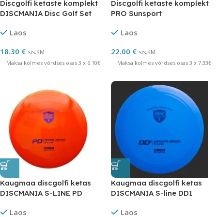
Discgolfi ketaste komplekt
Discgolfi ketaste komplekt
DISCMANIA Disc Golf Set
PRO Sunsport
Laos
Laos
18.30
€
22.00
€
sis.KM
sis.KM
Maksa kolmes võrdses osas 3 x 6.10€
Maksa kolmes võrdses osas 3 x 7.33€
Kaugmaa discgolfi ketas
Kaugmaa discgolfi ketas
DISCMANIA S-LINE PD
DISCMANIA S-line DD1
10/4/0/3
Laos
Laos