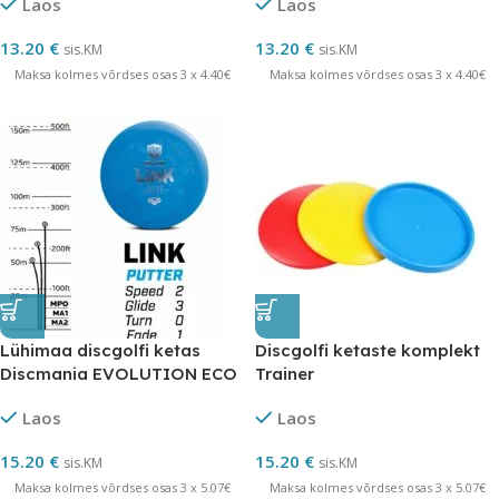
Laos
Laos
13.20
€
13.20
€
sis.KM
sis.KM
Maksa kolmes võrdses osas 3 x 4.40€
Maksa kolmes võrdses osas 3 x 4.40€
Lühimaa discgolfi ketas
Discgolfi ketaste komplekt
Discmania EVOLUTION ECO
Trainer
SOFT LINK
Laos
Laos
15.20
€
15.20
€
sis.KM
sis.KM
Maksa kolmes võrdses osas 3 x 5.07€
Maksa kolmes võrdses osas 3 x 5.07€