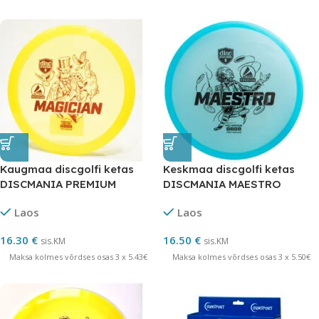
Kaugmaa discgolfi ketas
Keskmaa discgolfi ketas
DISCMANIA PREMIUM
DISCMANIA MAESTRO
MAGICIAN 6/4/0/2
4/3/0/2
Laos
Laos
16.30
€
16.50
€
sis.KM
sis.KM
Maksa kolmes võrdses osas 3 x 5.43€
Maksa kolmes võrdses osas 3 x 5.50€