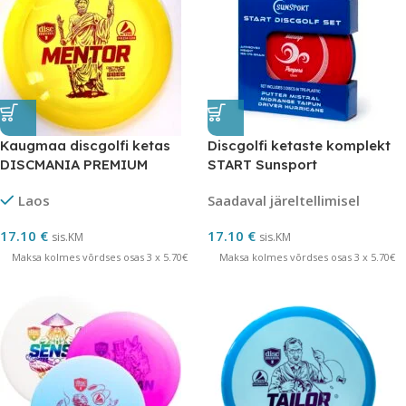
Kaugmaa discgolfi ketas
Discgolfi ketaste komplekt
DISCMANIA PREMIUM
START Sunsport
MENTOR
Laos
Saadaval järeltellimisel
17.10
€
17.10
€
sis.KM
sis.KM
Maksa kolmes võrdses osas 3 x 5.70€
Maksa kolmes võrdses osas 3 x 5.70€