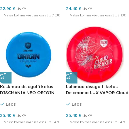
22.90
€
24.40
€
sis.KM
sis.KM
Maksa kolmes võrdses osas 3 x 7.63€
Maksa kolmes võrdses osas 3 x 8.13€
Keskmaa discgolfi ketas
Lühimaa discgolfi ketas
DISCMANIA NEO ORIGIN
Discmania LUX VAPOR Cloud
Evolution
Breaker April
Laos
Laos
25.40
€
25.40
€
sis.KM
sis.KM
Maksa kolmes võrdses osas 3 x 8.47€
Maksa kolmes võrdses osas 3 x 8.47€