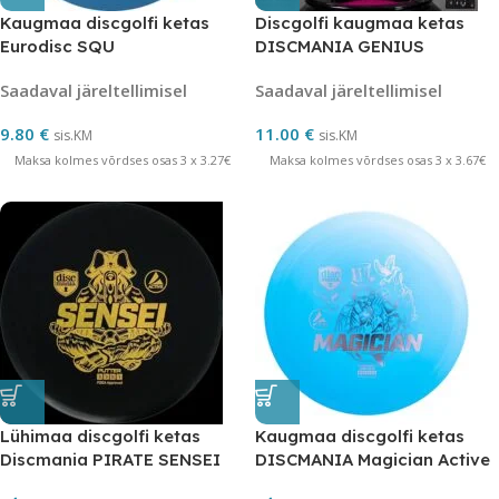
Kaugmaa discgolfi ketas
Discgolfi kaugmaa ketas
Eurodisc SQU
DISCMANIA GENIUS
7/5/-4/1
Saadaval järeltellimisel
Saadaval järeltellimisel
9.80
€
11.00
€
sis.KM
sis.KM
Maksa kolmes võrdses osas 3 x 3.27€
Maksa kolmes võrdses osas 3 x 3.67€
Lühimaa discgolfi ketas
Kaugmaa discgolfi ketas
Discmania PIRATE SENSEI
DISCMANIA Magician Active
ACTIVE BLACK 3/3/0/1