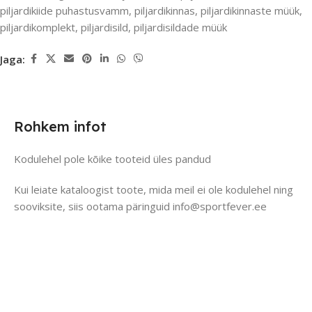
piljardikiide puhastusvamm
,
piljardikinnas
,
piljardikinnaste müük
,
piljardikomplekt
,
piljardisild
,
piljardisildade müük
Jaga:
Rohkem infot
Kodulehel pole kõike tooteid üles pandud
Kui leiate kataloogist toote, mida meil ei ole kodulehel ning
sooviksite, siis ootama päringuid info@sportfever.ee