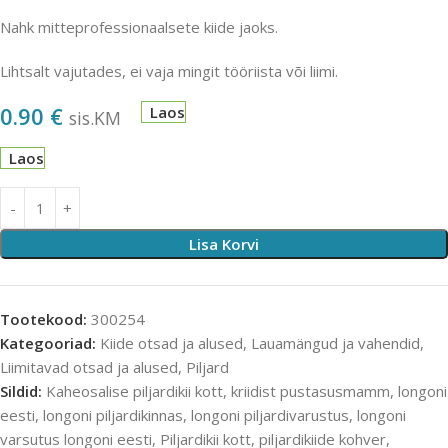
Nahk mitteprofessionaalsete kiide jaoks.
Lihtsalt vajutades, ei vaja mingit tööriista või liimi.
0.90
€
Laos
sis.KM
Laos
Lisa Korvi
Tootekood:
300254
Kategooriad:
Kiide otsad ja alused
,
Lauamängud ja vahendid
,
Liimitavad otsad ja alused
,
Piljard
Sildid:
Kaheosalise piljardikii kott
,
kriidist pustasusmamm
,
longoni
eesti
,
longoni piljardikinnas
,
longoni piljardivarustus
,
longoni
varsutus longoni eesti
,
Piljardikii kott
,
piljardikiide kohver
,