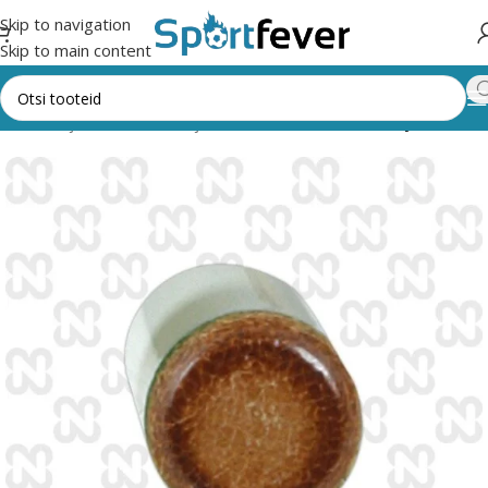
Skip to navigation
Skip to main content
hendid
Piljard
Kiide otsad ja alused
Liimitavad otsad ja alused