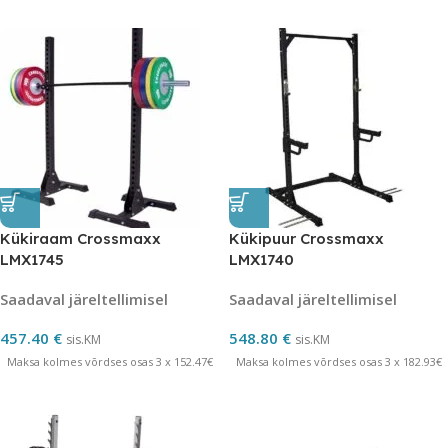
Kükiraam Crossmaxx
Kükipuur Crossmaxx
LMX1745
LMX1740
Saadaval järeltellimisel
Saadaval järeltellimisel
457.40
€
548.80
€
sis.KM
sis.KM
Maksa kolmes võrdses osas 3 x 152.47€
Maksa kolmes võrdses osas 3 x 182.93€