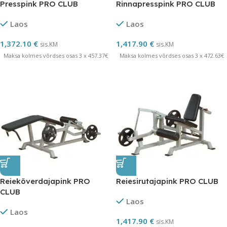
Presspink PRO CLUB
Rinnapresspink PRO CLUB
Laos
Laos
1,372.10
€
1,417.90
€
sis.KM
sis.KM
Maksa kolmes võrdses osas 3 x 457.37€
Maksa kolmes võrdses osas 3 x 472.63€
Reiekõverdajapink PRO
Reiesirutajapink PRO CLUB
CLUB
Laos
Laos
1,417.90
€
sis.KM