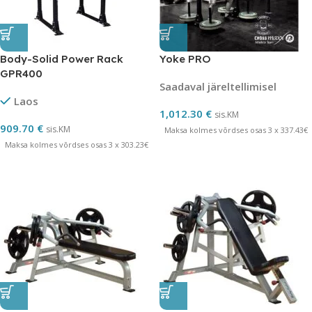
Body-Solid Power Rack
Yoke PRO
GPR400
Saadaval järeltellimisel
Laos
1,012.30
€
sis.KM
909.70
€
sis.KM
Maksa kolmes võrdses osas 3 x 337.43€
Maksa kolmes võrdses osas 3 x 303.23€