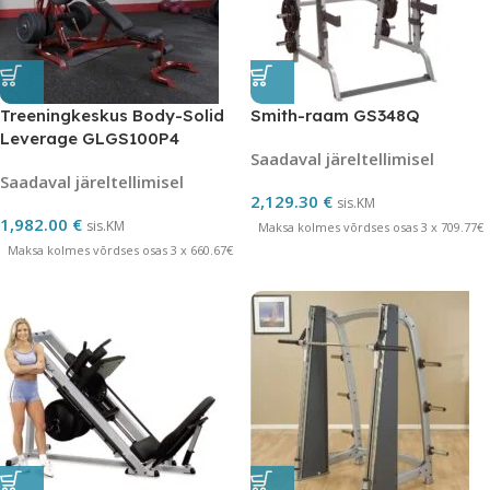
Treeningkeskus Body-Solid
Smith-raam GS348Q
Leverage GLGS100P4
Saadaval järeltellimisel
Saadaval järeltellimisel
2,129.30
€
sis.KM
1,982.00
€
sis.KM
Maksa kolmes võrdses osas 3 x 709.77€
Maksa kolmes võrdses osas 3 x 660.67€