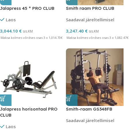
Jalapress 45 ° PRO CLUB
Smith raam PRO CLUB
Laos
Saadaval järeltellimisel
3,044.10
€
3,247.40
€
sis.KM
sis.KM
Maksa kolmes võrdses osas 3 x 1,014.70€
Maksa kolmes võrdses osas 3 x 1,082.47€
Jalapress horisontaal PRO
Smith-raam GS348FB
CLUB
Saadaval järeltellimisel
Laos