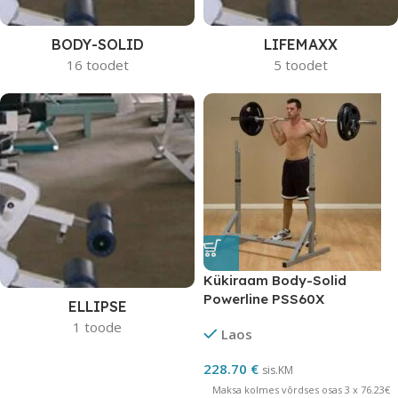
BODY-SOLID
LIFEMAXX
16 toodet
5 toodet
Kükiraam Body-Solid
Powerline PSS60X
ELLIPSE
1 toode
Laos
228.70
€
sis.KM
Maksa kolmes võrdses osas 3 x 76.23€