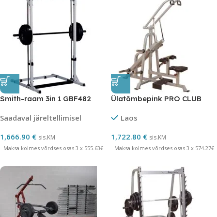
Smith-raam 3in 1 GBF482
Ülatõmbepink PRO CLUB
Saadaval järeltellimisel
Laos
1,666.90
€
1,722.80
€
sis.KM
sis.KM
Maksa kolmes võrdses osas 3 x 555.63€
Maksa kolmes võrdses osas 3 x 574.27€