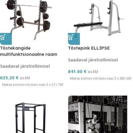
Tõstekangide
Tõstepink ELLIPSE
multifunktsionaalne raam
Saadaval järeltellimisel
Saadaval järeltellimisel
841.60
€
sis.KM
635.20
€
sis.KM
Maksa kolmes võrdses osas 3 x 280.53€
Maksa kolmes võrdses osas 3 x 211.73€