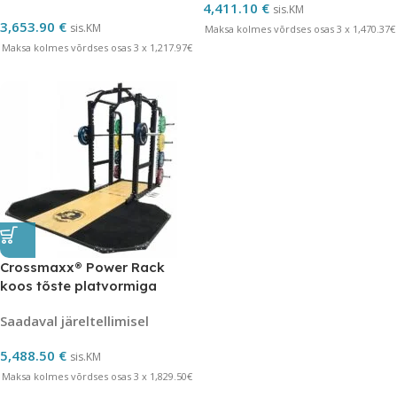
4,411.10
€
sis.KM
3,653.90
€
sis.KM
Maksa kolmes võrdses osas 3 x 1,470.37€
Maksa kolmes võrdses osas 3 x 1,217.97€
Crossmaxx® Power Rack
koos tõste platvormiga
Saadaval järeltellimisel
5,488.50
€
sis.KM
Maksa kolmes võrdses osas 3 x 1,829.50€