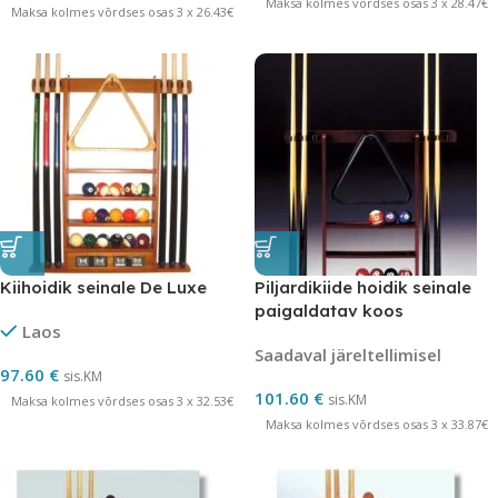
Maksa kolmes võrdses osas 3 x 28.47€
Maksa kolmes võrdses osas 3 x 26.43€
Kiihoidik seinale De Luxe
Piljardikiide hoidik seinale
paigaldatav koos
Laos
punktilugeja kuuele kiile
Saadaval järeltellimisel
Norditalia
97.60
€
sis.KM
101.60
€
sis.KM
Maksa kolmes võrdses osas 3 x 32.53€
Maksa kolmes võrdses osas 3 x 33.87€