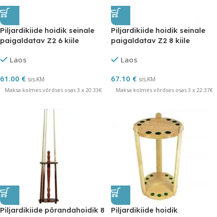
Piljardikiide hoidik seinale
Piljardikiide hoidik seinale
paigaldatav Z2 6 kiile
paigaldatav Z2 8 kiile
Norditalia
Norditalia
Laos
Laos
61.00
€
67.10
€
sis.KM
sis.KM
Maksa kolmes võrdses osas 3 x 20.33€
Maksa kolmes võrdses osas 3 x 22.37€
Piljardikiide põrandahoidik 8
Piljardikiide hoidik