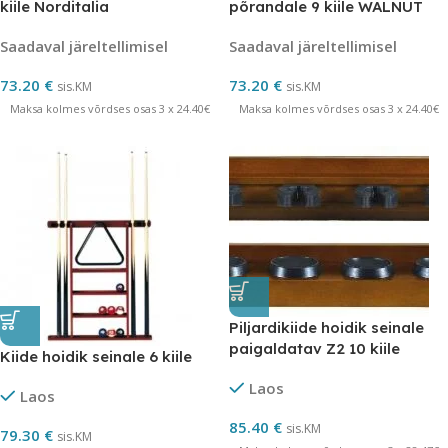
kiile Norditalia
põrandale 9 kiile WALNUT
Saadaval järeltellimisel
Saadaval järeltellimisel
73.20
€
73.20
€
sis.KM
sis.KM
Maksa kolmes võrdses osas 3 x 24.40€
Maksa kolmes võrdses osas 3 x 24.40€
Piljardikiide hoidik seinale
paigaldatav Z2 10 kiile
Kiide hoidik seinale 6 kiile
Norditalia
Laos
Laos
85.40
€
sis.KM
79.30
€
sis.KM