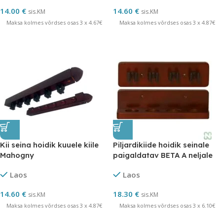
14.00
€
14.60
€
sis.KM
sis.KM
Maksa kolmes võrdses osas 3 x 4.67€
Maksa kolmes võrdses osas 3 x 4.87€
Kii seina hoidik kuuele kiile
Piljardikiide hoidik seinale
Mahogny
paigaldatav BETA A neljale
kiile Norditalia
Laos
Laos
14.60
€
18.30
€
sis.KM
sis.KM
Maksa kolmes võrdses osas 3 x 4.87€
Maksa kolmes võrdses osas 3 x 6.10€