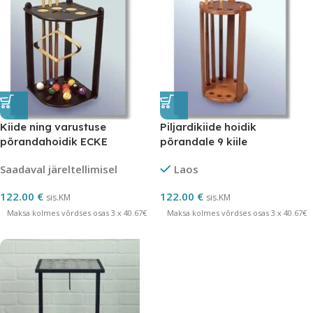
Kiide ning varustuse
Piljardikiide hoidik
põrandahoidik ECKE
põrandale 9 kiile
Saadaval järeltellimisel
Laos
122.00
€
122.00
€
sis.KM
sis.KM
Maksa kolmes võrdses osas 3 x 40.67€
Maksa kolmes võrdses osas 3 x 40.67€