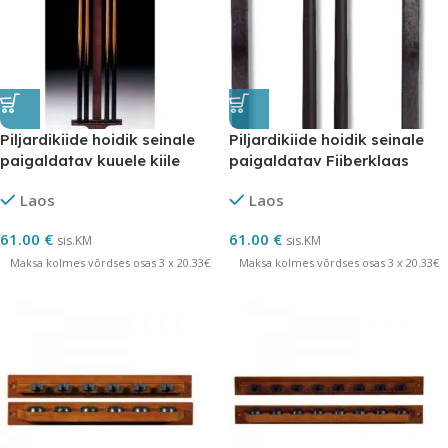
Piljardikiide hoidik seinale
Piljardikiide hoidik seinale
paigaldatav kuuele kiile
paigaldatav Fiiberklaas
Norditalia
Laos
Laos
61.00
€
61.00
€
sis.KM
sis.KM
Maksa kolmes võrdses osas 3 x 20.33€
Maksa kolmes võrdses osas 3 x 20.33€