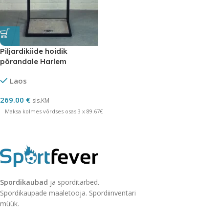
Piljardikiide hoidik
põrandale Harlem
Laos
269.00
€
sis.KM
Maksa kolmes võrdses osas 3 x 89.67€
Spordikaubad
ja sporditarbed.
Spordikaupade maaletooja. Spordiinventari
müük.