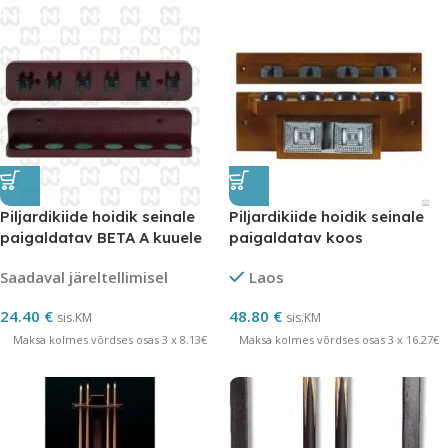
Piljardikiide hoidik seinale
Piljardikiide hoidik seinale
paigaldatav BETA A kuuele
paigaldatav koos
kiile Norditalia
punktilugeja neljale kiile
Saadaval järeltellimisel
Laos
Norditalia
24.40
€
48.80
€
sis.KM
sis.KM
Maksa kolmes võrdses osas 3 x 8.13€
Maksa kolmes võrdses osas 3 x 16.27€