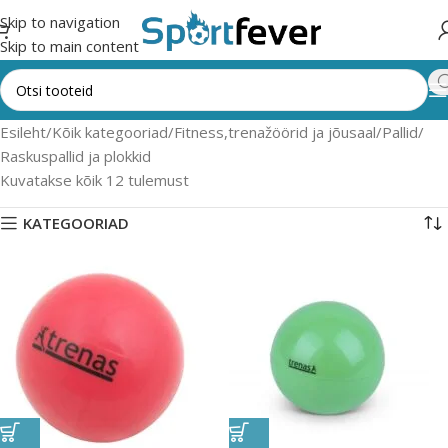
Skip to navigation
Skip to main content
Esileht
Kõik kategooriad
Fitness,trenažöörid ja jõusaal
Pallid
Raskuspallid ja plokkid
Kuvatakse kõik 12 tulemust
KATEGOORIAD