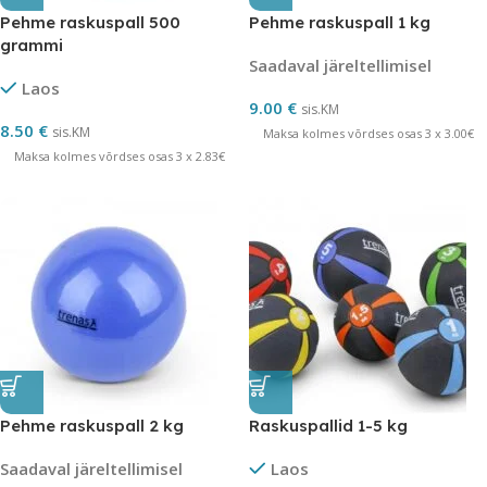
Pehme raskuspall 500
Pehme raskuspall 1 kg
grammi
Saadaval järeltellimisel
Laos
9.00
€
sis.KM
8.50
€
sis.KM
Maksa kolmes võrdses osas 3 x 3.00€
Maksa kolmes võrdses osas 3 x 2.83€
Pehme raskuspall 2 kg
Raskuspallid 1-5 kg
Saadaval järeltellimisel
Laos