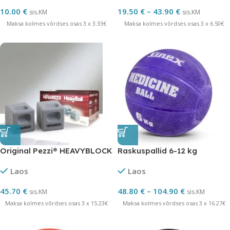
10.00
€
19.50
€
–
43.90
€
sis.KM
sis.KM
Maksa kolmes võrdses osas 3 x 3.33€
Maksa kolmes võrdses osas 3 x 6.50€
Original Pezzi® HEAVYBLOCK
Raskuspallid 6-12 kg
Laos
Laos
45.70
€
48.80
€
–
104.90
€
sis.KM
sis.KM
Maksa kolmes võrdses osas 3 x 15.23€
Maksa kolmes võrdses osas 3 x 16.27€