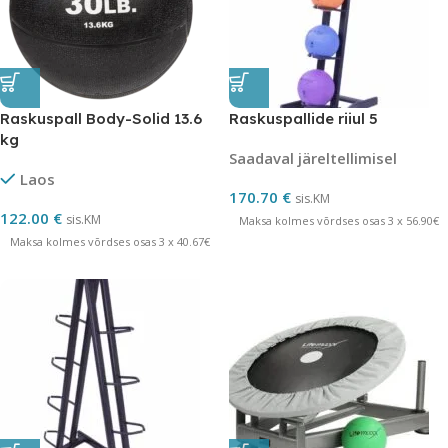
Raskuspall Body-Solid 13.6
Raskuspallide riiul 5
kg
Saadaval järeltellimisel
Laos
170.70
€
sis.KM
122.00
€
sis.KM
Maksa kolmes võrdses osas 3 x 56.90€
Maksa kolmes võrdses osas 3 x 40.67€