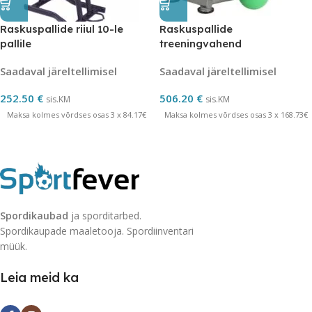
Raskuspallide riiul 10-le
Raskuspallide
pallile
treeningvahend
Saadaval järeltellimisel
Saadaval järeltellimisel
252.50
€
506.20
€
sis.KM
sis.KM
Maksa kolmes võrdses osas 3 x 84.17€
Maksa kolmes võrdses osas 3 x 168.73€
Spordikaubad
ja sporditarbed.
Spordikaupade maaletooja. Spordiinventari
müük.
Leia meid ka