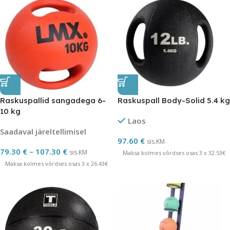
Raskuspallid sangadega 6-
Raskuspall Body-Solid 5.4 kg
10 kg
Laos
Saadaval järeltellimisel
97.60
€
sis.KM
79.30
€
–
107.30
€
sis.KM
Maksa kolmes võrdses osas 3 x 32.53€
Maksa kolmes võrdses osas 3 x 26.43€