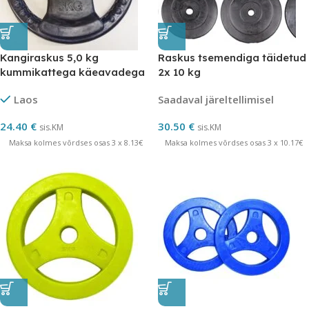
Kangiraskus 5,0 kg
Raskus tsemendiga täidetud
kummikattega käeavadega
2x 10 kg
Laos
Saadaval järeltellimisel
24.40
€
30.50
€
sis.KM
sis.KM
Maksa kolmes võrdses osas 3 x 8.13€
Maksa kolmes võrdses osas 3 x 10.17€