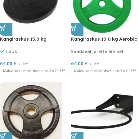
Kangiraskus 15.0 kg
Kangiraskus 10.0 kg Aerobic
Laos
Saadaval järeltellimisel
64.00
€
64.00
€
sis.KM
sis.KM
Maksa kolmes võrdses osas 3 x 21.33€
Maksa kolmes võrdses osas 3 x 21.33€