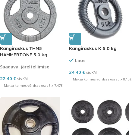
Kangiraskus THM5
Kangiraskus K 5.0 kg
HAMMERTONE 5.0 kg
Laos
Saadaval järeltellimisel
24.40
€
sis.KM
22.40
€
sis.KM
Maksa kolmes võrdses osas 3 x 8.13€
Maksa kolmes võrdses osas 3 x 7.47€