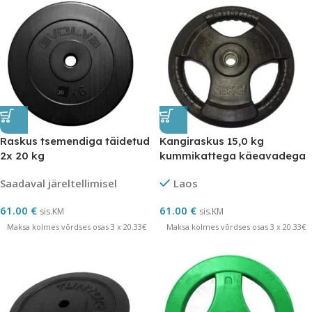
Raskus tsemendiga täidetud
Kangiraskus 15,0 kg
2x 20 kg
kummikattega käeavadega
Saadaval järeltellimisel
Laos
61.00
€
61.00
€
sis.KM
sis.KM
Maksa kolmes võrdses osas 3 x 20.33€
Maksa kolmes võrdses osas 3 x 20.33€