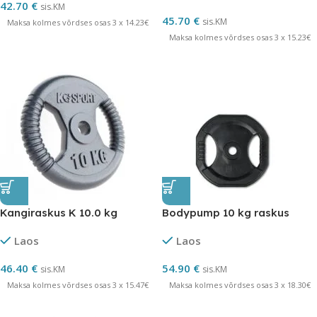
42.70
€
sis.KM
45.70
€
sis.KM
Maksa kolmes võrdses osas 3 x 14.23€
Maksa kolmes võrdses osas 3 x 15.23€
Kangiraskus K 10.0 kg
Bodypump 10 kg raskus
Laos
Laos
46.40
€
54.90
€
sis.KM
sis.KM
Maksa kolmes võrdses osas 3 x 15.47€
Maksa kolmes võrdses osas 3 x 18.30€