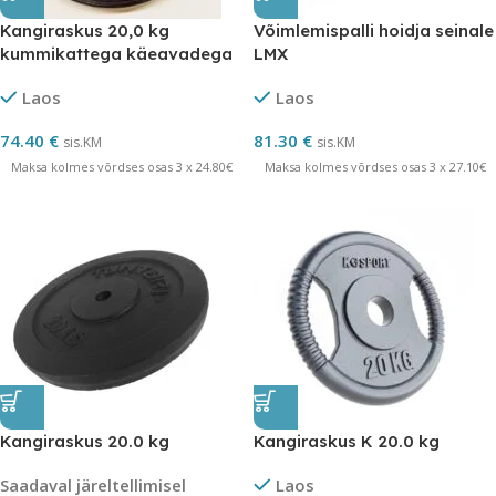
Kangiraskus 20,0 kg
Võimlemispalli hoidja seinale
kummikattega käeavadega
LMX
Laos
Laos
74.40
€
81.30
€
sis.KM
sis.KM
Maksa kolmes võrdses osas 3 x 24.80€
Maksa kolmes võrdses osas 3 x 27.10€
Kangiraskus 20.0 kg
Kangiraskus K 20.0 kg
Saadaval järeltellimisel
Laos