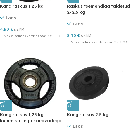
Kangiraskus 1.25 kg
Raskus tsemendiga täidetud
2×2,5 kg
Laos
Laos
4.90
€
sis.KM
8.10
€
sis.KM
Maksa kolmes võrdses osas 3 x 1.63€
Maksa kolmes võrdses osas 3 x 2.70€
Kangiraskus 1,25 kg
Kangiraskus 2.5 kg
kummikattega käeavadega
Laos