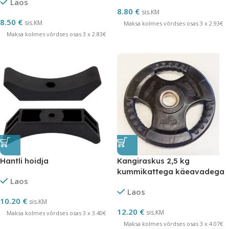
Laos
8.80
€
sis.KM
8.50
€
sis.KM
Maksa kolmes võrdses osas 3 x 2.93€
Maksa kolmes võrdses osas 3 x 2.83€
Hantli hoidja
Kangiraskus 2,5 kg
kummikattega käeavadega
Laos
Laos
10.20
€
sis.KM
12.20
€
sis.KM
Maksa kolmes võrdses osas 3 x 3.40€
Maksa kolmes võrdses osas 3 x 4.07€