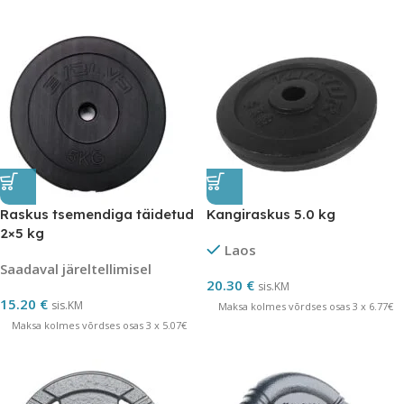
Raskus tsemendiga täidetud
Kangiraskus 5.0 kg
2×5 kg
Laos
Saadaval järeltellimisel
20.30
€
sis.KM
15.20
€
sis.KM
Maksa kolmes võrdses osas 3 x 6.77€
Maksa kolmes võrdses osas 3 x 5.07€