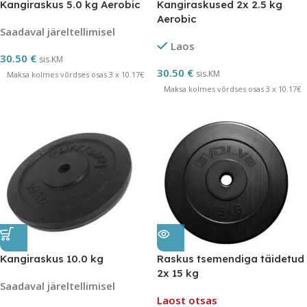
Kangiraskus 5.0 kg Aerobic
Kangiraskused 2x 2.5 kg
Aerobic
Saadaval järeltellimisel
Laos
30.50
€
sis.KM
30.50
€
sis.KM
Maksa kolmes võrdses osas 3 x 10.17€
Maksa kolmes võrdses osas 3 x 10.17€
Kangiraskus 10.0 kg
Raskus tsemendiga täidetud
2x 15 kg
Saadaval järeltellimisel
Laost otsas