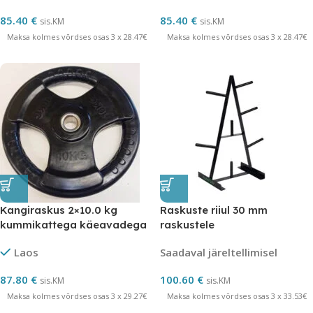
85.40
€
85.40
€
sis.KM
sis.KM
Maksa kolmes võrdses osas 3 x 28.47€
Maksa kolmes võrdses osas 3 x 28.47€
Kangiraskus 2×10.0 kg
Raskuste riiul 30 mm
kummikattega käeavadega
raskustele
Laos
Saadaval järeltellimisel
87.80
€
100.60
€
sis.KM
sis.KM
Maksa kolmes võrdses osas 3 x 29.27€
Maksa kolmes võrdses osas 3 x 33.53€