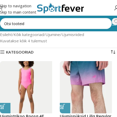
Skip to navigation
Skip to main content
Esileht
Kõik kategooriad
Ujumine
Ujumisriided
Kuvatakse kõik 4 tulemust
KATEGOORIAD
Ujumistrikoo Roosa 4F
Ujumispüksid Lilla Regular