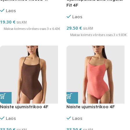
Fit 4F
Laos
Laos
19.30
€
sis.KM
29.50
€
sis.KM
Maksa kolmes võrdses osas 3 x 6.43€
Maksa kolmes võrdses osas 3 x 9.83€
Naiste ujumistrikoo 4F
Naiste ujumistrikoo 4F
Laos
Laos
33.50
€
33.50
€
sis.KM
sis.KM