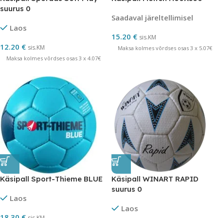
suurus 0
Saadaval järeltellimisel
Laos
15.20
€
sis.KM
12.20
€
sis.KM
Maksa kolmes võrdses osas 3 x 5.07€
Maksa kolmes võrdses osas 3 x 4.07€
Käsipall Sport-Thieme BLUE
Käsipall WINART RAPID
suurus 0
Laos
Laos
18.30
€
sis.KM