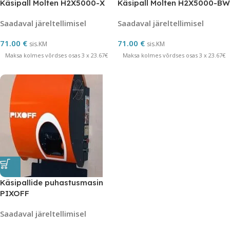
Käsipall Molten H2X5000-X
Käsipall Molten H2X5000-BW
Saadaval järeltellimisel
Saadaval järeltellimisel
71.00
€
71.00
€
sis.KM
sis.KM
Maksa kolmes võrdses osas 3 x 23.67€
Maksa kolmes võrdses osas 3 x 23.67€
Käsipallide puhastusmasin
PIXOFF
Saadaval järeltellimisel