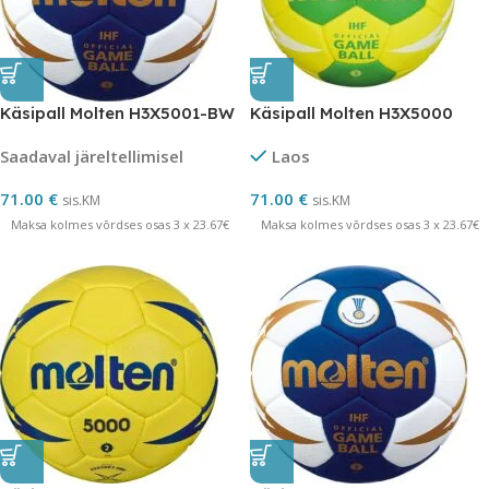
Käsipall Molten H3X5001-BW
Käsipall Molten H3X5000
Saadaval järeltellimisel
Laos
71.00
€
71.00
€
sis.KM
sis.KM
Maksa kolmes võrdses osas 3 x 23.67€
Maksa kolmes võrdses osas 3 x 23.67€