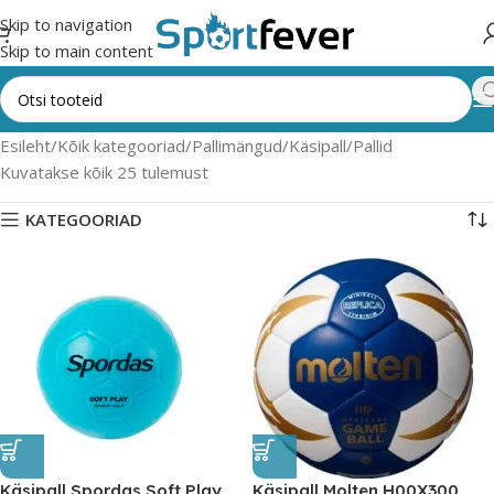
Skip to navigation
Skip to main content
Esileht
Kõik kategooriad
Pallimängud
Käsipall
Pallid
Kuvatakse kõik 25 tulemust
KATEGOORIAD
Käsipall Spordas Soft Play
Käsipall Molten H00X300