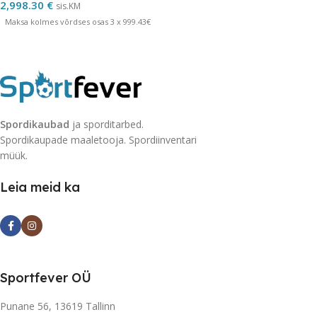
2,998.30
€
sis.KM
Maksa kolmes võrdses osas 3 x 999.43€
Spordikaubad
ja sporditarbed.
Spordikaupade maaletooja. Spordiinventari
müük.
Leia meid ka
Sportfever OÜ
Punane 56, 13619 Tallinn