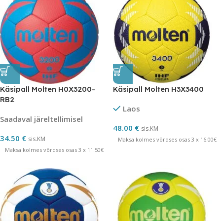
Käsipall Molten H0X3200-
Käsipall Molten H3X3400
RB2
Laos
Saadaval järeltellimisel
48.00
€
sis.KM
34.50
€
sis.KM
Maksa kolmes võrdses osas 3 x 16.00€
Maksa kolmes võrdses osas 3 x 11.50€