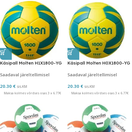
Käsipall Molten H1X1800-YG
Käsipall Molten H0X1800-YG
Saadaval järeltellimisel
Saadaval järeltellimisel
20.30
€
20.30
€
sis.KM
sis.KM
Maksa kolmes võrdses osas 3 x 6.77€
Maksa kolmes võrdses osas 3 x 6.77€