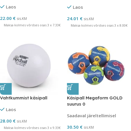
Laos
Laos
22.00
€
24.01
€
sis.KM
sis.KM
Maksa kolmes võrdses osas 3 x 7.33€
Maksa kolmes võrdses osas 3 x 8.00€
Vahtkummist käsipall
Käsipall Megaform GOLD
suurus 0
Laos
Saadaval järeltellimisel
28.00
€
sis.KM
30.50
€
sis.KM
Maksa kolmes võrdses osas 3 x 9.33€