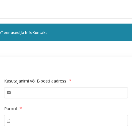
e
Teenused Ja Info
Kontakt
*
Kasutajanimi või E-posti aadress
*
Parool