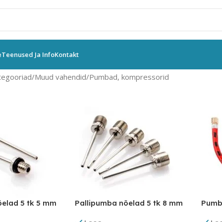
e
Teenused Ja Info
Kontakt
tegooriad
Muud vahendid
Pumbad, kompressorid
õelad 5 tk 5 mm
Pallipumba nõelad 5 tk 8 mm
Pumb