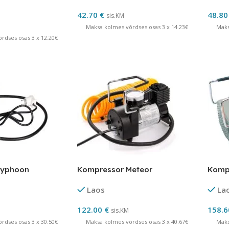
42.70
€
48.8
sis.KM
Maksa kolmes võrdses osas 3 x 14.23€
Maks
rdses osas 3 x 12.20€
Typhoon
Kompressor Meteor
Komp
Laos
La
122.00
€
158.
sis.KM
rdses osas 3 x 30.50€
Maksa kolmes võrdses osas 3 x 40.67€
Maks