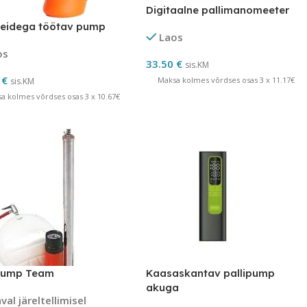
Digitaalne pallimanomeeter
reidega töötav pump
Laos
os
33.50
€
sis.KM
0
€
Maksa kolmes võrdses osas 3 x 11.17€
sis.KM
a kolmes võrdses osas 3 x 10.67€
ipump Team
Kaasaskantav pallipump
akuga
al järeltellimisel