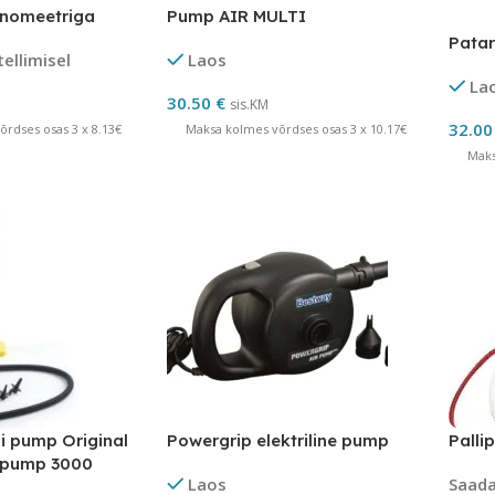
nomeetriga
Pump AIR MULTI
Pata
tellimisel
Laos
La
30.50
€
sis.KM
32.0
rdses osas 3 x 8.13€
Maksa kolmes võrdses osas 3 x 10.17€
Maks
i pump Original
Powergrip elektriline pump
Pall
rpump 3000
Laos
Saadav