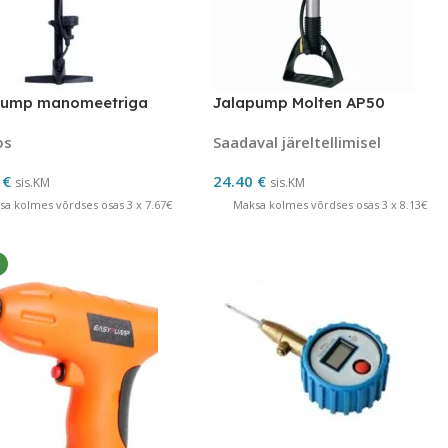
pump manomeetriga
Jalapump Molten AP50
os
Saadaval järeltellimisel
0
€
24.40
€
sis.KM
sis.KM
sa kolmes võrdses osas 3 x 7.67€
Maksa kolmes võrdses osas 3 x 8.13€