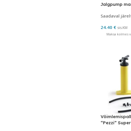
Jalgpump ma
Saadaval järel
24.40
€
sis.KM
Maksa kolmes võ
Võimlemispall
“Pezzi” Supe