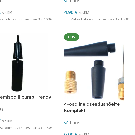
os
Laos
€
4.90
€
sis.KM
sis.KM
sa kolmes võrdses osas 3 x 1.23€
Maksa kolmes võrdses osas 3 x 1.63€
UUS
emispalli pump Trendy
4-osaline asendusnõelte
os
komplekt
€
sis.KM
Laos
sa kolmes võrdses osas 3 x 1.63€
6.00
€
sis.KM