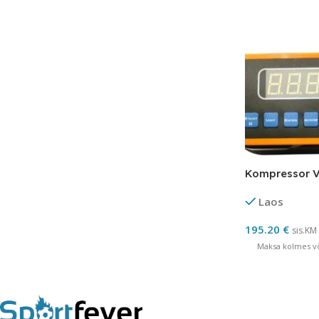
Kompressor 
Laos
195.20
€
sis.KM
Maksa kolmes võ