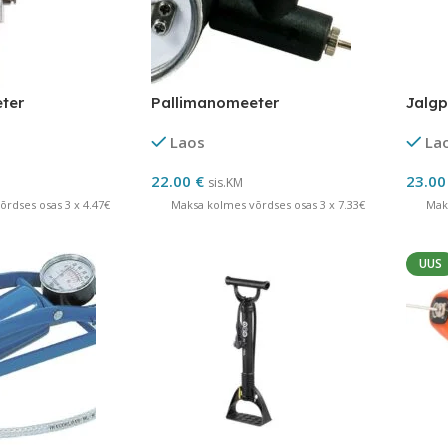
ter
Pallimanomeeter
Jalg
Laos
La
22.00
€
23.0
sis.KM
rdses osas 3 x 4.47€
Maksa kolmes võrdses osas 3 x 7.33€
Mak
UUS