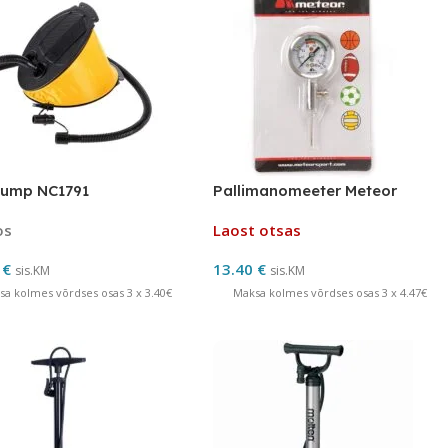
pump NC1791
Pallimanomeeter Meteor
os
Laost otsas
0
€
13.40
€
sis.KM
sis.KM
sa kolmes võrdses osas 3 x 3.40€
Maksa kolmes võrdses osas 3 x 4.47€