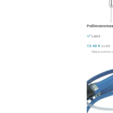
Pallimanomee
Laos
13.40
€
sis.KM
Maksa kolmes võ