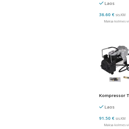
Laos
36.60
€
sis.KM
Maksa kolmes võ
Kompressor 
Laos
91.50
€
sis.KM
Maksa kolmes võ