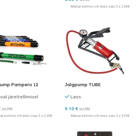
Maksa kolmes võrdses osas 3 x 2.00€
pump Pampero 12
Jalgpump TUBE
al järeltellimisel
Laos
€
9.10
€
sis.KM
sis.KM
sa kolmes võrdses osas 3 x 2.43€
Maksa kolmes võrdses osas 3 x 3.03€