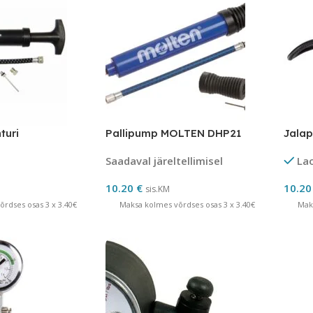
turi
Pallipump MOLTEN DHP21
Jala
Saadaval järeltellimisel
La
10.20
€
10.2
sis.KM
rdses osas 3 x 3.40€
Maksa kolmes võrdses osas 3 x 3.40€
Mak