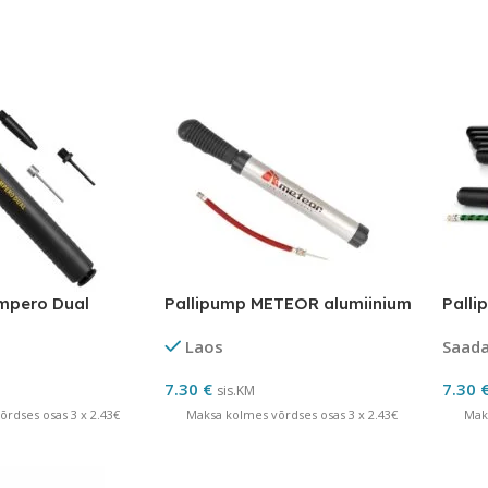
mpero Dual
Pallipump METEOR alumiinium
Palli
Laos
Saadav
7.30
€
7.30
sis.KM
rdses osas 3 x 2.43€
Maksa kolmes võrdses osas 3 x 2.43€
Mak