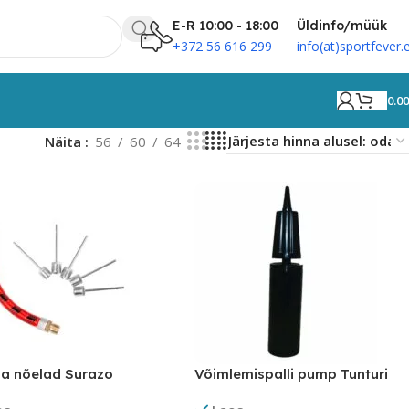
E-R 10:00 - 18:00
Üldinfo/müük
+372 56 616 299
info(at)sportfever.
0.0
Näita
56
60
64
a nõelad Surazo
Võimlemispalli pump Tunturi