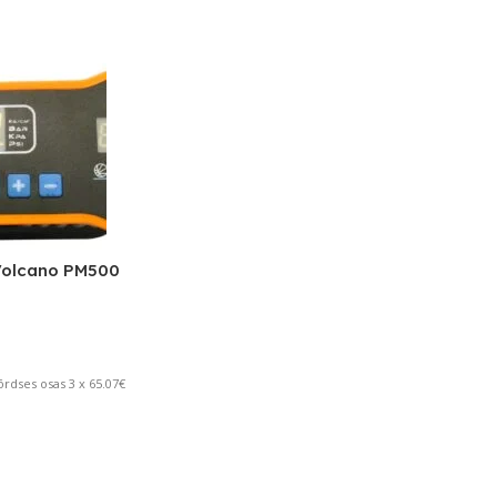
Volcano PM500
rdses osas 3 x 65.07€