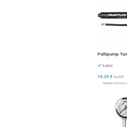
Pallipump Tun
Laos
10.20
€
sis.KM
Maksa kolmes võ