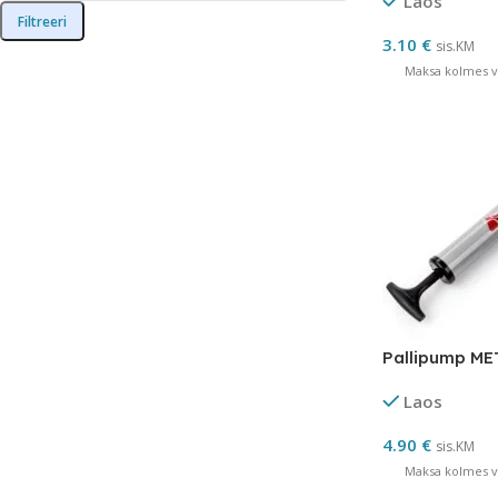
Laos
Filtreeri
3.10
€
sis.KM
Maksa kolmes võ
Pallipump M
Laos
4.90
€
sis.KM
Maksa kolmes võ