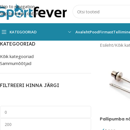
Skip to navigation
Skip to main content
KATEGOORIAD
Avaleht
Pood
Firmast
Tellimin
KATEGOORIAD
Esileht
Kõik ka
Kõik kategooriad
Sammumõõtjad
FILTREERI HINNA JÄRGI
Pallipumba n