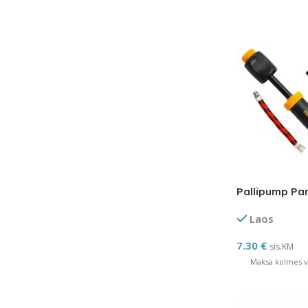
Pallipump Pa
Laos
7.30
€
sis.KM
Maksa kolmes võ