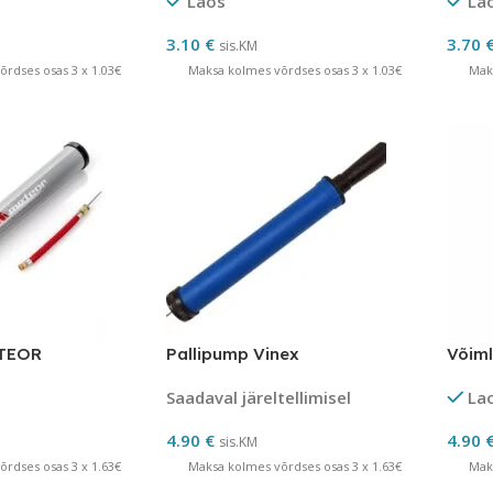
Laos
La
3.10
€
3.70
sis.KM
rdses osas 3 x 1.03€
Maksa kolmes võrdses osas 3 x 1.03€
Mak
ETEOR
Pallipump Vinex
Võiml
Saadaval järeltellimisel
La
4.90
€
4.90
sis.KM
rdses osas 3 x 1.63€
Maksa kolmes võrdses osas 3 x 1.63€
Mak