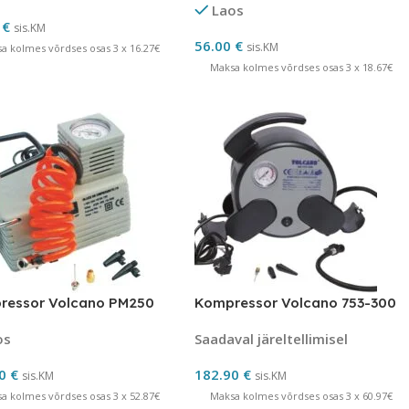
Laos
0
€
sis.KM
56.00
€
sis.KM
a kolmes võrdses osas 3 x 16.27€
Maksa kolmes võrdses osas 3 x 18.67€
ressor Volcano PM250
Kompressor Volcano 753-300
os
Saadaval järeltellimisel
60
€
182.90
€
sis.KM
sis.KM
a kolmes võrdses osas 3 x 52.87€
Maksa kolmes võrdses osas 3 x 60.97€