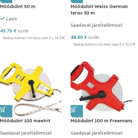
Mõõdulint 50 m
Mõõdulint Weiss German
teras 30 m
Laos
Saadaval järeltellimisel
43.70
€
sis.KM
48.80
€
sis.KM
Maksa kolmes võrdses osas 3 x 14.57€
Maksa kolmes võrdses osas 3 x 16.27€
Mõõdulint 100 meetrit
Mõõdulint 100 m Freemans
Saadaval järeltellimisel
Saadaval järeltellimisel