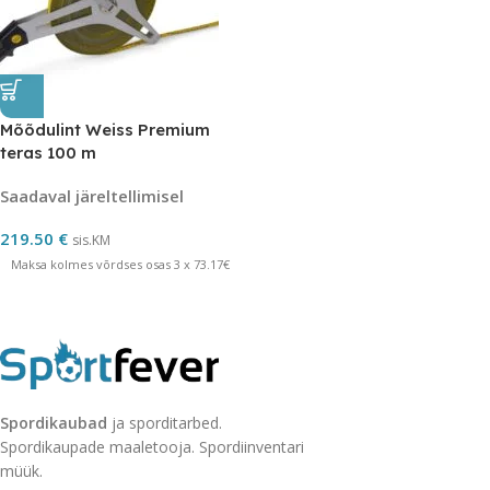
Mõõdulint Weiss Premium
teras 100 m
Saadaval järeltellimisel
219.50
€
sis.KM
Maksa kolmes võrdses osas 3 x 73.17€
Spordikaubad
ja sporditarbed.
Spordikaupade maaletooja. Spordiinventari
müük.