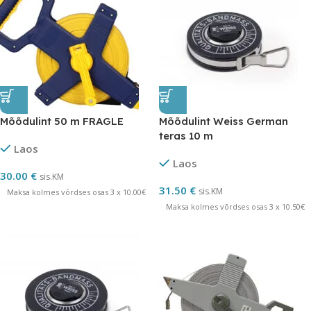
Mõõdulint 50 m FRAGLE
Mõõdulint Weiss German
teras 10 m
Laos
Laos
30.00
€
sis.KM
31.50
€
sis.KM
Maksa kolmes võrdses osas 3 x 10.00€
Maksa kolmes võrdses osas 3 x 10.50€