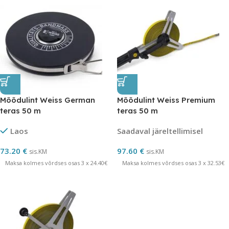
Mõõdulint Weiss German
Mõõdulint Weiss Premium
teras 50 m
teras 50 m
Laos
Saadaval järeltellimisel
73.20
€
97.60
€
sis.KM
sis.KM
Maksa kolmes võrdses osas 3 x 24.40€
Maksa kolmes võrdses osas 3 x 32.53€