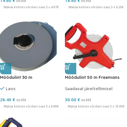
14.60
€
18.60
€
sis.KM
sis.KM
Maksa kolmes võrdses osas 3 x 4.87€
Maksa kolmes võrdses osas 3 x 6.20€
Mõõdulint 30 m
Mõõdulint 50 m Freemans
Laos
Saadaval järeltellimisel
26.40
€
30.00
€
sis.KM
sis.KM
Maksa kolmes võrdses osas 3 x 8.80€
Maksa kolmes võrdses osas 3 x 10.00€