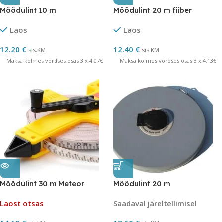
Mõõdulint 10 m
Mõõdulint 20 m fiiber
Laos
Laos
12.20
€
12.40
€
sis.KM
sis.KM
Maksa kolmes võrdses osas 3 x 4.07€
Maksa kolmes võrdses osas 3 x 4.13€
Mõõdulint 30 m Meteor
Mõõdulint 20 m
Laost otsas
Saadaval järeltellimisel