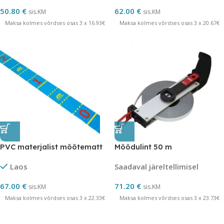
50.80
€
62.00
€
sis.KM
sis.KM
Maksa kolmes võrdses osas 3 x 16.93€
Maksa kolmes võrdses osas 3 x 20.67€
PVC materjalist mõõtematt
Mõõdulint 50 m
Laos
Saadaval järeltellimisel
67.00
€
71.20
€
sis.KM
sis.KM
Maksa kolmes võrdses osas 3 x 22.33€
Maksa kolmes võrdses osas 3 x 23.73€