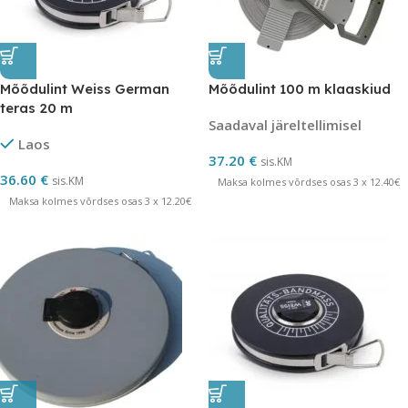
Mõõdulint Weiss German
Mõõdulint 100 m klaaskiud
teras 20 m
Saadaval järeltellimisel
Laos
37.20
€
sis.KM
36.60
€
sis.KM
Maksa kolmes võrdses osas 3 x 12.40€
Maksa kolmes võrdses osas 3 x 12.20€