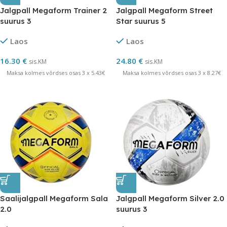
Jalgpall Megaform Trainer 2
Jalgpall Megaform Street
suurus 3
Star suurus 5
Laos
Laos
16.30
€
24.80
€
sis.KM
sis.KM
Maksa kolmes võrdses osas 3 x 5.43€
Maksa kolmes võrdses osas 3 x 8.27€
Saalijalgpall Megaform Sala
Jalgpall Megaform Silver 2.0
2.0
suurus 3