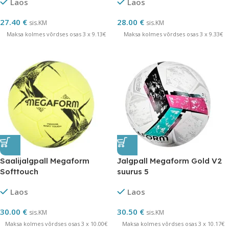
Laos
Laos
27.40
€
28.00
€
sis.KM
sis.KM
Maksa kolmes võrdses osas 3 x 9.13€
Maksa kolmes võrdses osas 3 x 9.33€
Saalijalgpall Megaform
Jalgpall Megaform Gold V2
Softtouch
suurus 5
Laos
Laos
30.00
€
30.50
€
sis.KM
sis.KM
Maksa kolmes võrdses osas 3 x 10.00€
Maksa kolmes võrdses osas 3 x 10.17€