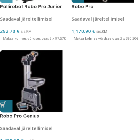
Pallirobot Robo Pro Junior
Robo Pro
Saadaval järeltellimisel
Saadaval järeltellimisel
292.70
€
1,170.90
€
sis.KM
sis.KM
Maksa kolmes võrdses osas 3 x 97.57€
Maksa kolmes võrdses osas 3 x 390.30€
Robo Pro Genius
Saadaval järeltellimisel