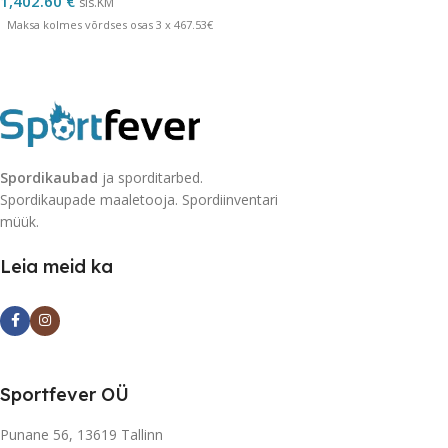
1,402.60
€
sis.KM
Maksa kolmes võrdses osas 3 x 467.53€
Spordikaubad
ja sporditarbed.
Spordikaupade maaletooja. Spordiinventari
müük.
Leia meid ka
Sportfever OÜ
Punane 56, 13619 Tallinn