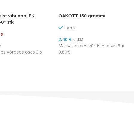
sist vibunool EK
OAKOTT 130 grammi
0″ 1tk
Laos
as
2.40
€
sis.KM
Maksa kolmes võrdses osas 3 x
M
es võrdses osas 3 x
0.80€