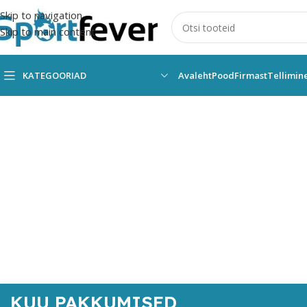
Skip to navigation
Skip to main content
KATEGOORIAD
Avaleht
Pood
Firmast
Tellimin
KUU PAKKUMISED