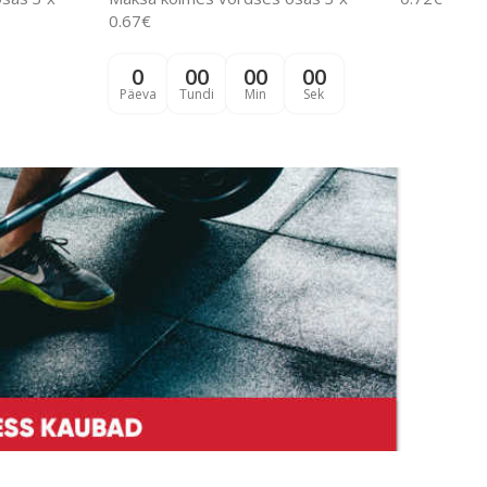
0.67€
0
00
00
00
Päeva
Tundi
Min
Sek