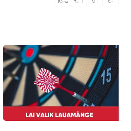
Päeva
Tundi
Min
Sek