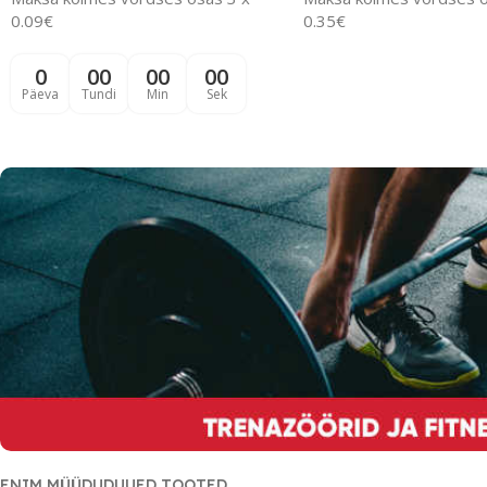
0.09€
0.35€
0
00
00
00
Päeva
Tundi
Min
Sek
ENIM MÜÜDUD
UUED TOOTED