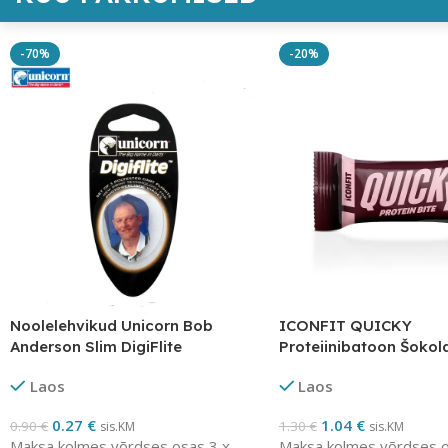
-70%
-20%
Noolelehvikud Unicorn Bob
ICONFIT QUICKY
Anderson Slim DigiFlite
Proteiinibatoon Šokol
Laos
Laos
0.27
€
1.04
€
0.90
€
1.30
€
sis.KM
sis.KM
Maksa kolmes võrdses osas 3 x
Maksa kolmes võrdses o