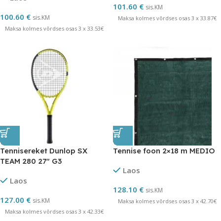
101.60
€
sis.KM
100.60
€
sis.KM
Maksa kolmes võrdses osas 3 x 33.87€
Maksa kolmes võrdses osas 3 x 33.53€
Tennisereket Dunlop SX
Tennise foon 2×18 m MEDIO
TEAM 280 27″ G3
Laos
Laos
128.10
€
sis.KM
127.00
€
sis.KM
Maksa kolmes võrdses osas 3 x 42.70€
Maksa kolmes võrdses osas 3 x 42.33€