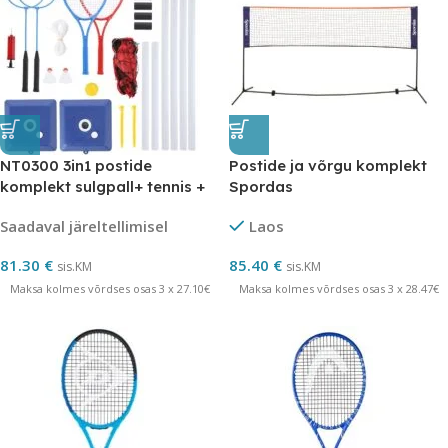
NT0300 3in1 postide
Postide ja võrgu komplekt
komplekt sulgpall+ tennis +
Spordas
võrkpall NILS
Saadaval järeltellimisel
Laos
81.30
€
85.40
€
sis.KM
sis.KM
Maksa kolmes võrdses osas 3 x 27.10€
Maksa kolmes võrdses osas 3 x 28.47€