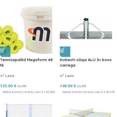
Tennisepallid Megaform 48
Kobesti-siluja ALU 3+ koos
tk
varrega
Laos
Laos
135.00
€
140.00
€
sis.KM
sis.KM
Maksa kolmes võrdses osas 3 x 45.00€
Maksa kolmes võrdses osas 3 x 46.67€