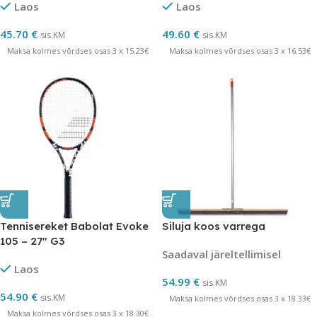
Laos
Laos
45.70
€
49.60
€
sis.KM
sis.KM
Maksa kolmes võrdses osas 3 x 15.23€
Maksa kolmes võrdses osas 3 x 16.53€
Tennisereket Babolat Evoke
Siluja koos varrega
105 – 27″ G3
Saadaval järeltellimisel
Laos
54.99
€
sis.KM
54.90
€
sis.KM
Maksa kolmes võrdses osas 3 x 18.33€
Maksa kolmes võrdses osas 3 x 18.30€