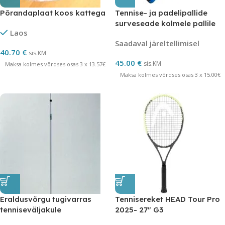
Põrandaplaat koos kattega
Tennise- ja padelipallide
surveseade kolmele pallile
Laos
29 psi + pump
Saadaval järeltellimisel
40.70
€
sis.KM
45.00
€
sis.KM
Maksa kolmes võrdses osas 3 x 13.57€
Maksa kolmes võrdses osas 3 x 15.00€
Eraldusvõrgu tugivarras
Tennisereket HEAD Tour Pro
tenniseväljakule
2025- 27″ G3