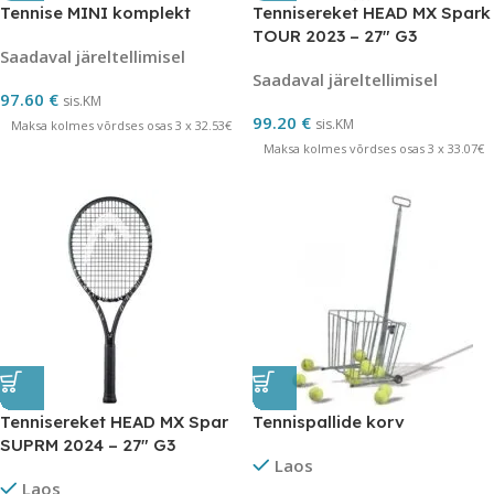
Tennise MINI komplekt
Tennisereket HEAD MX Spark
TOUR 2023 – 27″ G3
Saadaval järeltellimisel
Saadaval järeltellimisel
97.60
€
sis.KM
99.20
€
sis.KM
Maksa kolmes võrdses osas 3 x 32.53€
Maksa kolmes võrdses osas 3 x 33.07€
Tennisereket HEAD MX Spar
Tennispallide korv
SUPRM 2024 – 27″ G3
Laos
Laos