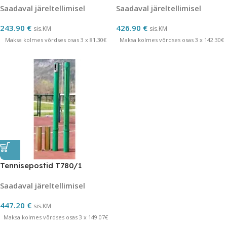
Saadaval järeltellimisel
Saadaval järeltellimisel
243.90
€
426.90
€
sis.KM
sis.KM
Maksa kolmes võrdses osas 3 x 81.30€
Maksa kolmes võrdses osas 3 x 142.30€
Tennisepostid T780/1
Saadaval järeltellimisel
447.20
€
sis.KM
Maksa kolmes võrdses osas 3 x 149.07€