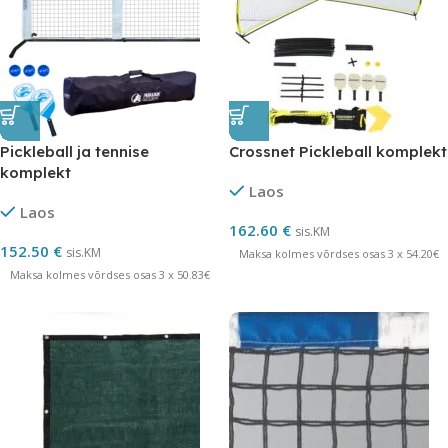
Pickleball ja tennise
Crossnet Pickleball komplekt
komplekt
Laos
Laos
162.60
€
sis.KM
152.50
€
sis.KM
Maksa kolmes võrdses osas 3 x 54.20€
Maksa kolmes võrdses osas 3 x 50.83€