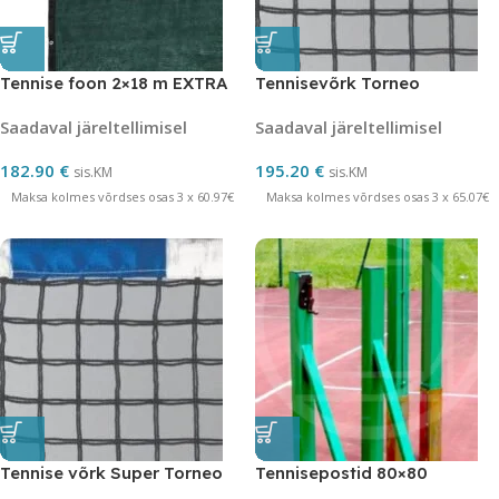
Tennise foon 2×18 m EXTRA
Tennisevõrk Torneo
Saadaval järeltellimisel
Saadaval järeltellimisel
182.90
€
195.20
€
sis.KM
sis.KM
Maksa kolmes võrdses osas 3 x 60.97€
Maksa kolmes võrdses osas 3 x 65.07€
Tennise võrk Super Torneo
Tennisepostid 80×80