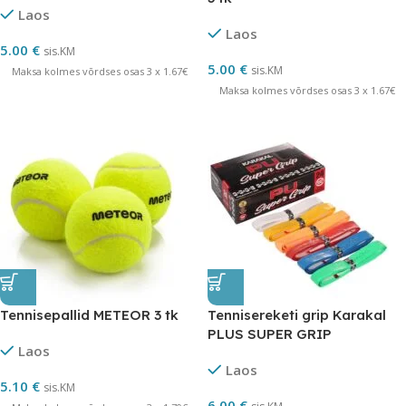
Laos
Laos
5.00
€
sis.KM
5.00
€
sis.KM
Maksa kolmes võrdses osas 3 x 1.67€
Maksa kolmes võrdses osas 3 x 1.67€
Tennisepallid METEOR 3 tk
Tennisereketi grip Karakal
PLUS SUPER GRIP
Laos
Laos
5.10
€
sis.KM
6.00
€