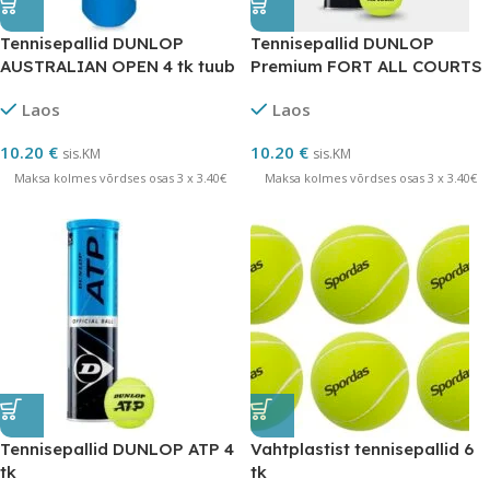
Tennisepallid DUNLOP
Tennisepallid DUNLOP
AUSTRALIAN OPEN 4 tk tuub
Premium FORT ALL COURTS
4 tk
Laos
Laos
10.20
€
10.20
€
sis.KM
sis.KM
Maksa kolmes võrdses osas 3 x 3.40€
Maksa kolmes võrdses osas 3 x 3.40€
Tennisepallid DUNLOP ATP 4
Vahtplastist tennisepallid 6
tk
tk