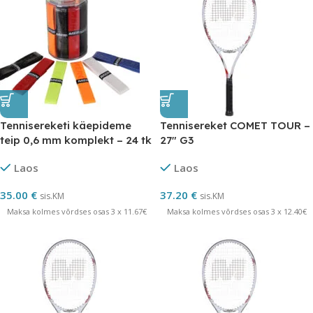
Tennisereketi käepideme
Tennisereket COMET TOUR –
teip 0,6 mm komplekt – 24 tk
27″ G3
erinevad värvid
Laos
Laos
35.00
€
37.20
€
sis.KM
sis.KM
Maksa kolmes võrdses osas 3 x 11.67€
Maksa kolmes võrdses osas 3 x 12.40€