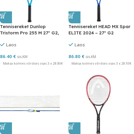
Tennisereket Dunlop
Tennisereket HEAD MX Spar
Tristorm Pro 255 M 27″ G2,
ELITE 2024 – 27″ G2
sinine
Laos
Laos
86.40
€
86.80
€
sis.KM
sis.KM
Maksa kolmes võrdses osas 3 x 28.80€
Maksa kolmes võrdses osas 3 x 28.93€