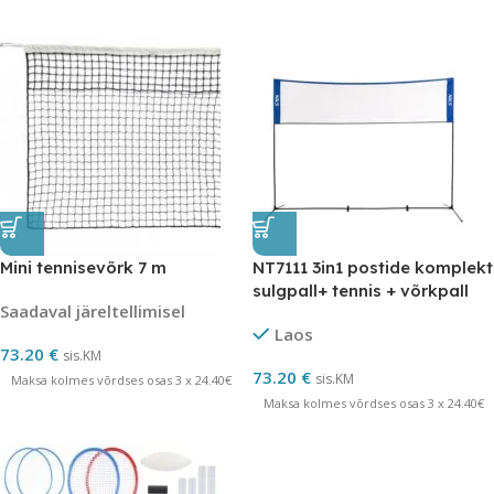
Mini tennisevõrk 7 m
NT7111 3in1 postide komplekt
sulgpall+ tennis + võrkpall
Saadaval järeltellimisel
NILS
Laos
73.20
€
sis.KM
73.20
€
sis.KM
Maksa kolmes võrdses osas 3 x 24.40€
Maksa kolmes võrdses osas 3 x 24.40€