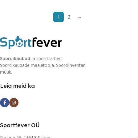
1
2
→
Spordikaubad
ja sporditarbed.
Spordikaupade maaletooja. Spordiinventari
müük.
Leia meid ka
Sportfever OÜ
Punane 56, 13619 Tallinn