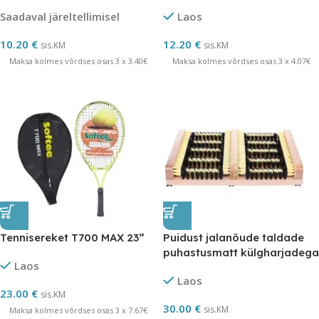
Saadaval järeltellimisel
Laos
10.20
€
12.20
€
sis.KM
sis.KM
Maksa kolmes võrdses osas 3 x 3.40€
Maksa kolmes võrdses osas 3 x 4.07€
Tennisereket T700 MAX 23”
Puidust jalanõude taldade
puhastusmatt külgharjadega
Laos
Laos
23.00
€
sis.KM
30.00
€
sis.KM
Maksa kolmes võrdses osas 3 x 7.67€