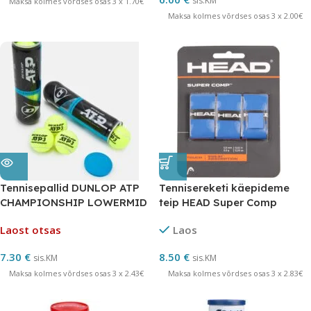
sis.KM
Maksa kolmes võrdses osas 3 x 1.70€
Maksa kolmes võrdses osas 3 x 2.00€
Tennisepallid DUNLOP ATP
Tennisereketi käepideme
CHAMPIONSHIP LOWERMID
teip HEAD Super Comp
3-tk ITF
Laost otsas
Laos
7.30
€
8.50
€
sis.KM
sis.KM
Maksa kolmes võrdses osas 3 x 2.43€
Maksa kolmes võrdses osas 3 x 2.83€