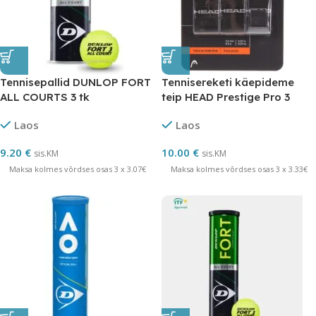
Tennisepallid DUNLOP FORT
Tennisereketi käepideme
ALL COURTS 3 tk
teip HEAD Prestige Pro 3
Laos
Laos
9.20
€
10.00
€
sis.KM
sis.KM
Maksa kolmes võrdses osas 3 x 3.07€
Maksa kolmes võrdses osas 3 x 3.33€