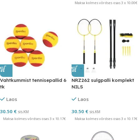
Maksa kolmes võrdses osas 3 x 10.00€
Vahtkummist tennisepallid 6
NRZ262 sulgpalli komplekt
tk
NILS
Laos
Laos
30.50
€
30.50
€
sis.KM
sis.KM
Maksa kolmes võrdses osas 3 x 10.17€
Maksa kolmes võrdses osas 3 x 10.17€