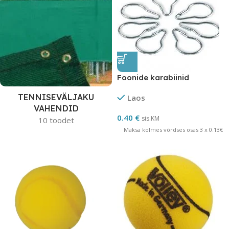
Foonide karabiinid
TENNISEVÄLJAKU
Laos
VAHENDID
0.40
€
sis.KM
10 toodet
Maksa kolmes võrdses osas 3 x 0.13€