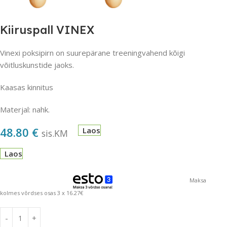
Kiiruspall VINEX
Vinexi poksipirn on suurepärane treeningvahend kõigi
võitluskunstide jaoks.
Kaasas kinnitus
Materjal: nahk.
48.80
€
Laos
sis.KM
Laos
Maksa
kolmes võrdses osas 3 x 16.27€