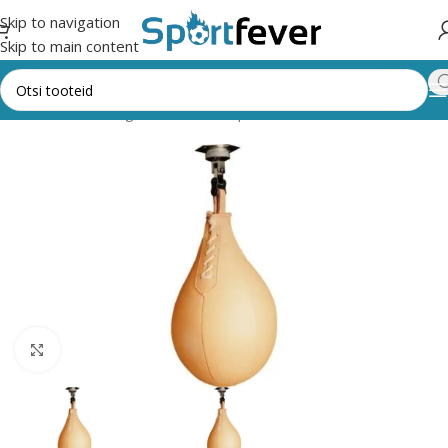
Skip to navigation
Skip to main content
Esileht
Kõik kategooriad
Võitlussport
Poks
Poksikotid
Suurendamiseks klõpsake