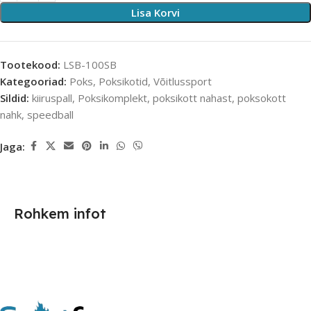
Lisa Korvi
Tootekood:
LSB-100SB
Kategooriad:
Poks
,
Poksikotid
,
Võitlussport
Sildid:
kiiruspall
,
Poksikomplekt
,
poksikott nahast
,
poksokott
nahk
,
speedball
Jaga:
Rohkem infot