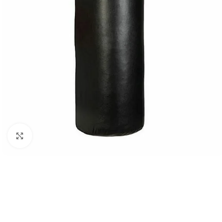
Suurendamiseks klõpsake