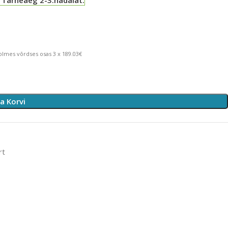
lmes võrdses osas 3 x 189.03€
sa Korvi
rt