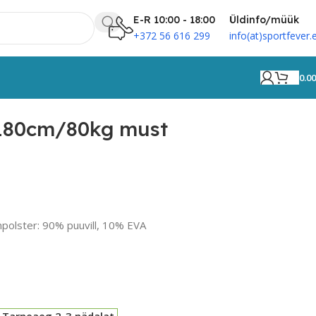
E-R 10:00 - 18:00
Üldinfo/müük
+372 56 616 299
info(at)sportfever.
0.0
 180cm/80kg must
olster: 90% puuvill, 10% EVA
 Tarneaeg 2-3.nädalat.