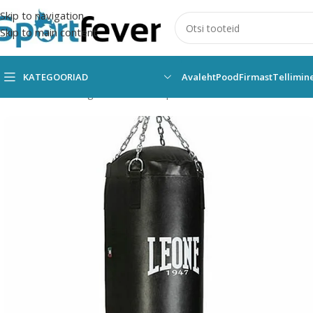
Skip to navigation
Skip to main content
KATEGOORIAD
Avaleht
Pood
Firmast
Tellimin
Esileht
Kõik kategooriad
Võitlussport
Poks
Poksikotid
Poksiko