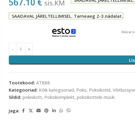
567.10
€
sis.KM
SAADAVAL JÄRELTELLIMISEL. Tarneaeg 2-3.nädalat.
Maksa ko
Li
Tootekood:
AT888
Kategooriad:
Kõik kategooriad
,
Poks
,
Poksikotid
,
Võitlusspo
Sildid:
pokiskott
,
Poksikomplekt
,
poksikottide müük
Jaga: