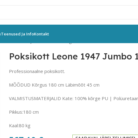
e
Teenused Ja Info
Kontakt
tt Leone 1947 Jumbo 180cm/80kg must
Poksikott Leone 1947 Jumbo
Professionaalne poksikott.
MÕÕDUD Kõrgus 180 cm Läbimõõt 45 cm
VALMISTUSMATERJALID Kate: 100% kõrge PU | Polüuretaanp
Pikkus:180 cm
Kaal:80 kg
SAADAVAL JÄRELTELLIMISEL.