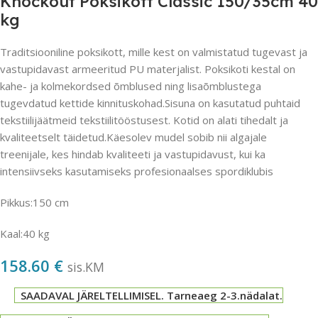
Knockout Poksikott Classic 150/35cm 40
kg
Traditsiooniline poksikott, mille kest on valmistatud tugevast ja
vastupidavast armeeritud PU materjalist. Poksikoti kestal on
kahe- ja kolmekordsed õmblused ning lisaõmblustega
tugevdatud kettide kinnituskohad.Sisuna on kasutatud puhtaid
tekstiilijäätmeid tekstiilitööstusest. Kotid on alati tihedalt ja
kvaliteetselt täidetud.Käesolev mudel sobib nii algajale
treenijale, kes hindab kvaliteeti ja vastupidavust, kui ka
intensiivseks kasutamiseks profesionaalses spordiklubis
Pikkus:150 cm
Kaal:40 kg
158.60
€
sis.KM
SAADAVAL JÄRELTELLIMISEL. Tarneaeg 2-3.nädalat.