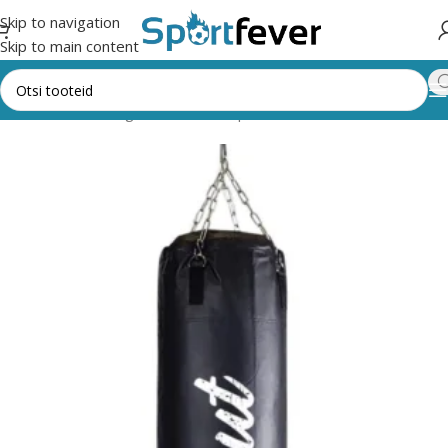
Skip to navigation
Skip to main content
Esileht
Kõik kategooriad
Võitlussport
Poks
Poksikotid