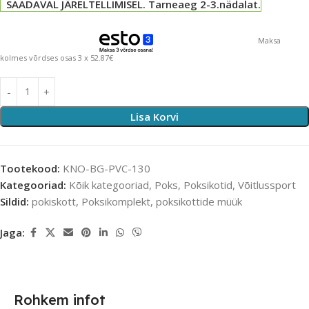
SAADAVAL JÄRELTELLIMISEL. Tarneaeg 2-3.nädalat.
Maksa
kolmes võrdses osas 3 x 52.87€
Lisa Korvi
Tootekood:
KNO-BG-PVC-130
Kategooriad:
Kõik kategooriad
,
Poks
,
Poksikotid
,
Võitlussport
Sildid:
pokiskott
,
Poksikomplekt
,
poksikottide müük
Jaga:
Rohkem infot