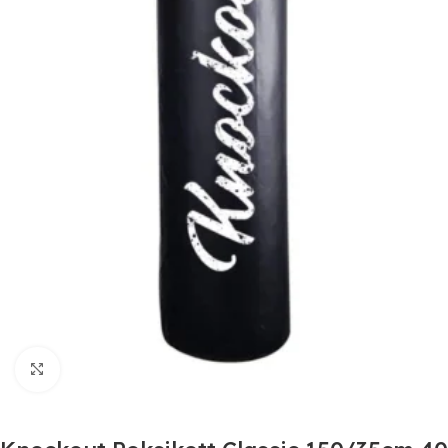
Suurendamiseks klõpsake