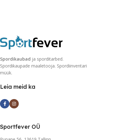
Spordikaubad
ja sporditarbed.
Spordikaupade maaletooja. Spordiinventari
müük.
Leia meid ka
Sportfever OÜ
Punane 56, 13619 Tallinn