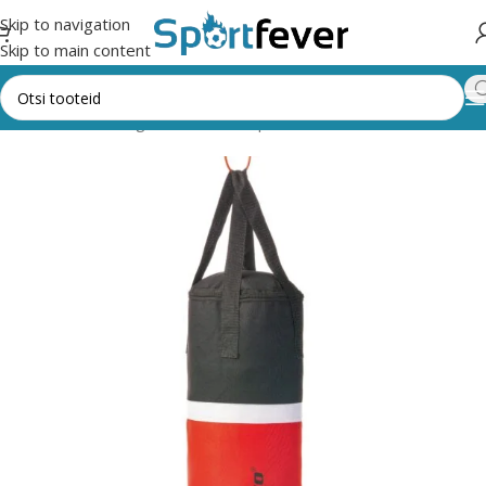
Skip to navigation
Skip to main content
Esileht
Kõik kategooriad
Võitlussport
Poks
Poksikotid