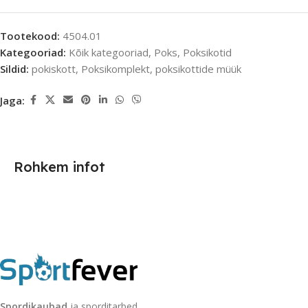
Tootekood:
4504.01
Kategooriad:
Kõik kategooriad
,
Poks
,
Poksikotid
Sildid:
pokiskott
,
Poksikomplekt
,
poksikottide müük
Jaga:
Rohkem infot
Spordikaubad
ja sporditarbed.