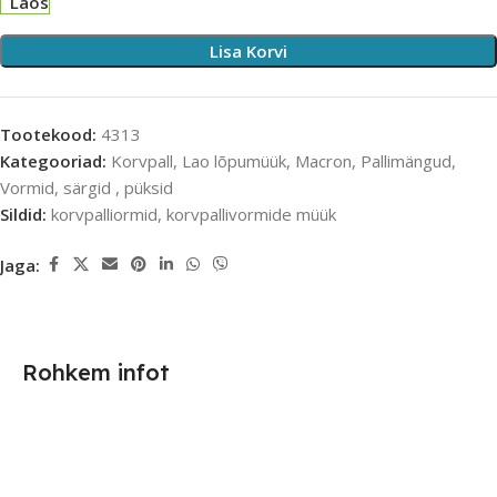
Laos
Lisa Korvi
Tootekood:
4313
Kategooriad:
Korvpall
,
Lao lõpumüük
,
Macron
,
Pallimängud
,
Vormid, särgid , püksid
Sildid:
korvpalliormid
,
korvpallivormide müük
Jaga:
Rohkem infot