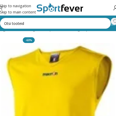
Skip to navigation
Skip to main content
tegooriad
Pallimängud
Korvpall
Vormid, särgid , püksid
Macron
-60%