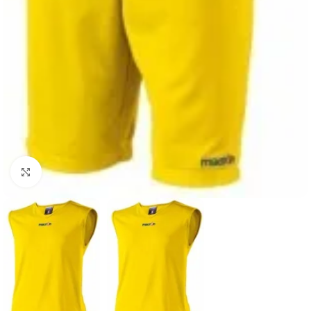
Suurendamiseks klõpsake