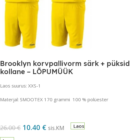
Brooklyn korvpallivorm särk + püksid
kollane – LÕPUMÜÜK
Laos suurus: XXS-1
Materjal: SMOOTEX 170 grammi 100 % polüester
10.40
€
Laos
26.00
€
sis.KM