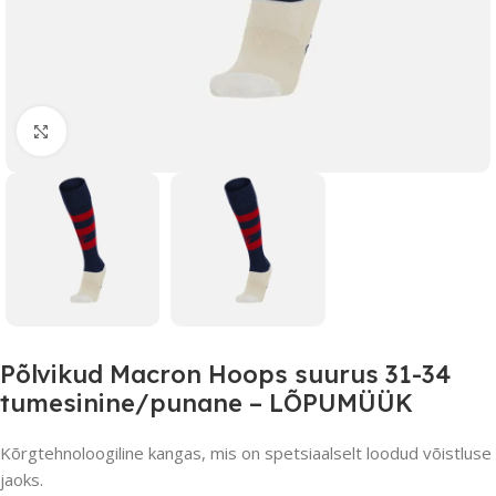
Suurendamiseks klõpsake
Põlvikud Macron Hoops suurus 31-34
tumesinine/punane – LÕPUMÜÜK
Kõrgtehnoloogiline kangas, mis on spetsiaalselt loodud võistluse
jaoks.