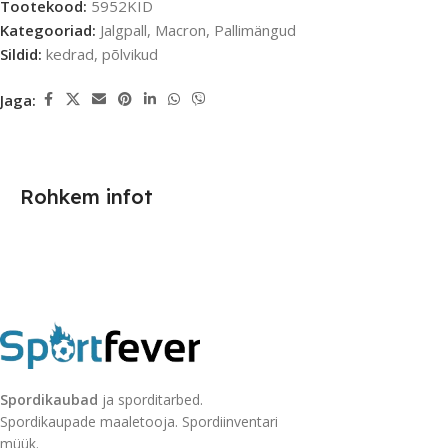
Tootekood:
5952KID
Kategooriad:
Jalgpall
,
Macron
,
Pallimängud
Sildid:
kedrad
,
põlvikud
Jaga:
Rohkem infot
Spordikaubad
ja sporditarbed.
Spordikaupade maaletooja. Spordiinventari
müük.