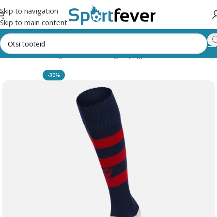
Skip to navigation
Skip to main content
Esileht
Kõik kategooriad
Pallimängud
Jalgpall
Põlvikud
Macron
-30%