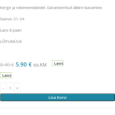
Kerge ja rebenemiskindel. Garanteeritud ülikiire kuivamine.
Suurus: 31-34
Laos 8 paari
LÕPUMÜÜK
5.90
€
Laos
8.40
€
sis.KM
Laos
Lisa Korvi