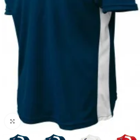
Suurendamiseks klõpsake