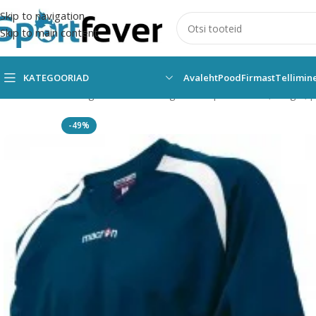
Skip to navigation
Skip to main content
KATEGOORIAD
Avaleht
Pood
Firmast
Tellimin
Esileht
Kõik kategooriad
Pallimängud
Võrkpall
Vormid, särgid, 
-49%