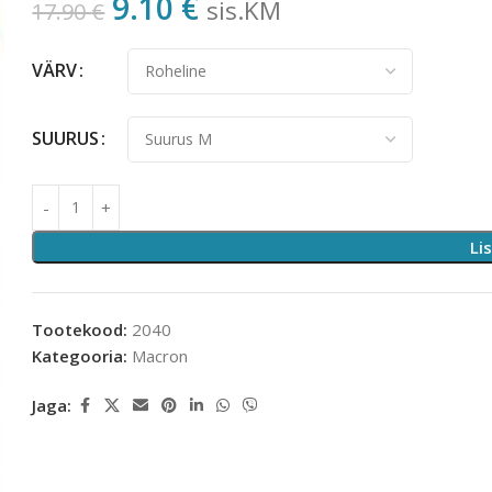
9.10
€
sis.KM
17.90
€
VÄRV
SUURUS
Li
Tootekood:
2040
Kategooria:
Macron
Jaga: