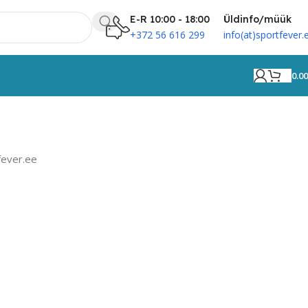
E-R 10:00 - 18:00
Üldinfo/müük
+372 56 616 299
info(at)sportfever.
0.0
fever.ee