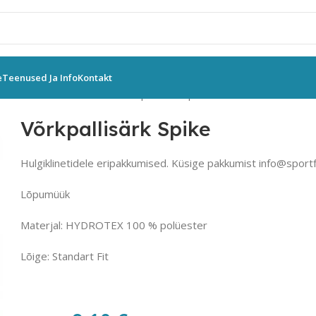
e
Teenused Ja Info
Kontakt
püksid meestele
Macron
Võrkpallisärk Spike
Võrkpallisärk Spike
Hulgiklinetidele eripakkumised. Küsige pakkumist info@sport
Lõpumüük
Materjal: HYDROTEX 100 % polüester
Lõige: Standart Fit