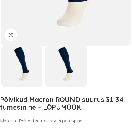
Suurendamiseks klõpsake
Põlvikud Macron ROUND suurus 31-34
tumesinine – LÕPUMÜÜK
Materjal: Polüester + elastaan ​​pealispind