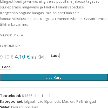
Lõngast kand ja varvas ning veniv puuvillane jalaosa tagavad
suurepärase mugavuse ja täieliku liikumisvabaduse.
Kõrgtehnoloogiline kangas, mis on spetsiaalselt
loodud võistluste jaoks. Kerge ja rebenemiskindel. Garanteeritud
ülikiire kuivamine.
Suurus: 31-34
LÕPUMÜÜK
4.10
€
Laos
9.10
€
sis.KM
Laos
Lisa Korvi
Tootekood:
84563-1-1-1-1-1
Kategooriad:
Jalgpall
,
Lao lõpumüük
,
Macron
,
Pallimängud
Sildid:
kedrad
,
põlvikud