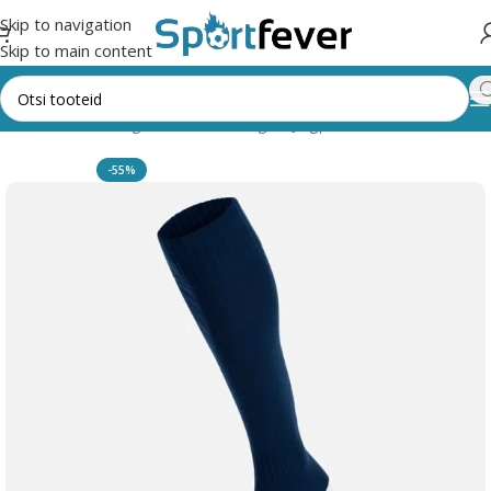
Skip to navigation
Skip to main content
Esileht
Kõik kategooriad
Pallimängud
Jalgpall
Põlvikud
Macron
-55%