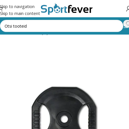
Skip to navigation
Skip to main content
d
Fitness,trenažöörid ja jõusaal
Raskused
Raskused ava 30mm