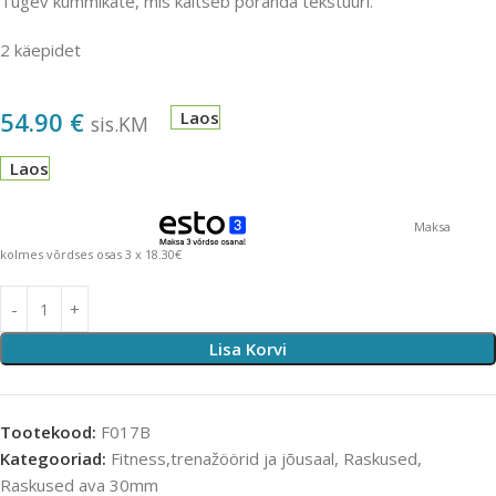
Tugev kummikate, mis kaitseb põranda tekstuuri.
2 käepidet
54.90
€
Laos
sis.KM
Laos
Maksa
kolmes võrdses osas 3 x 18.30€
Lisa Korvi
Tootekood:
F017B
Kategooriad:
Fitness,trenažöörid ja jõusaal
,
Raskused
,
Raskused ava 30mm