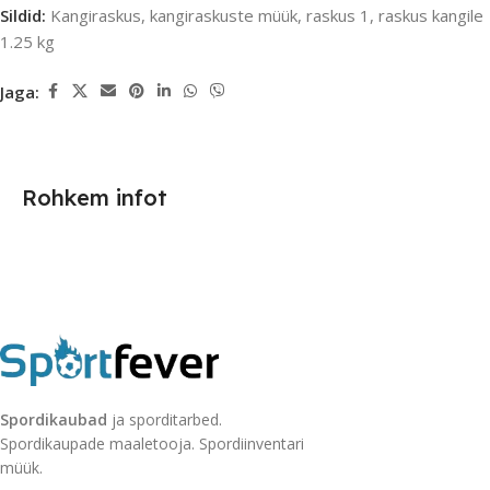
Sildid:
Kangiraskus
,
kangiraskuste müük
,
raskus 1
,
raskus kangile
1.25 kg
Jaga:
Rohkem infot
Spordikaubad
ja sporditarbed.
Spordikaupade maaletooja. Spordiinventari
müük.