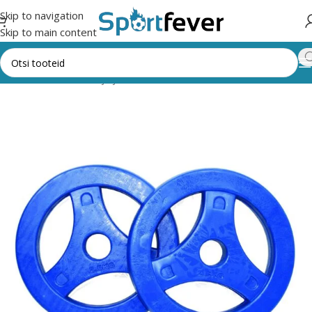
Skip to navigation
Skip to main content
d
Fitness,trenažöörid ja jõusaal
Raskused
Raskused ava 30mm