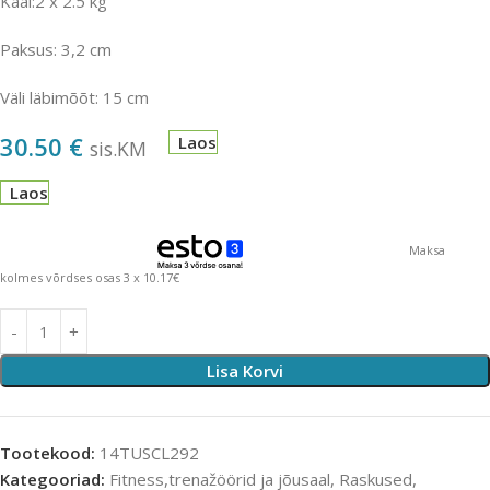
Kaal:2 x 2.5 kg
Paksus: 3,2 cm
Väli läbimõõt: 15 cm
30.50
€
Laos
sis.KM
Laos
Maksa
kolmes võrdses osas 3 x 10.17€
Lisa Korvi
Tootekood:
14TUSCL292
Kategooriad:
Fitness,trenažöörid ja jõusaal
,
Raskused
,