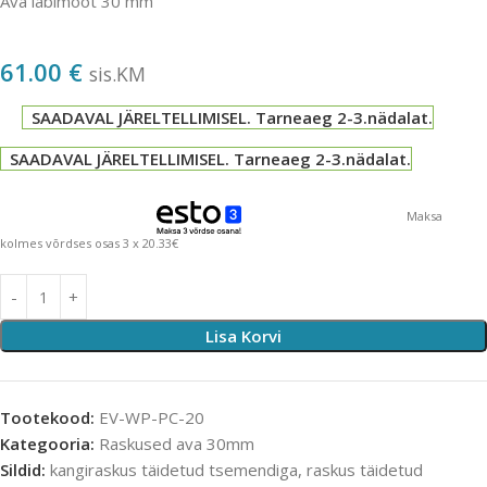
Ava läbimõõt 30 mm
61.00
€
sis.KM
SAADAVAL JÄRELTELLIMISEL. Tarneaeg 2-3.nädalat.
SAADAVAL JÄRELTELLIMISEL. Tarneaeg 2-3.nädalat.
Maksa
kolmes võrdses osas 3 x 20.33€
Lisa Korvi
Tootekood:
EV-WP-PC-20
Kategooria:
Raskused ava 30mm
Sildid:
kangiraskus täidetud tsemendiga
,
raskus täidetud