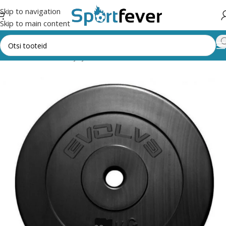
Skip to navigation
Skip to main content
d
Fitness,trenažöörid ja jõusaal
Raskused
Raskused ava 30mm