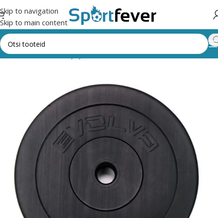
Skip to navigation
Skip to main content
d
Fitness,trenažöörid ja jõusaal
Raskused
Raskused ava 30mm