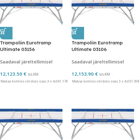
Trampoliin Eurotramp
Trampoliin Eurotramp
Ultimate 03156
Ultimate 03106
Saadaval järeltellimisel
Saadaval järeltellimisel
12,123.50
€
12,153.90
€
sis.KM
sis.KM
Maksa kolmes võrdses osas 3 x 4,041.17€
Maksa kolmes võrdses osas 3 x 4,051.30€