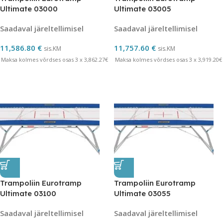
Ultimate 03000
Ultimate 03005
Saadaval järeltellimisel
Saadaval järeltellimisel
11,586.80
€
11,757.60
€
sis.KM
sis.KM
Maksa kolmes võrdses osas 3 x 3,862.27€
Maksa kolmes võrdses osas 3 x 3,919.20€
Trampoliin Eurotramp
Trampoliin Eurotramp
Ultimate 03100
Ultimate 03055
Saadaval järeltellimisel
Saadaval järeltellimisel