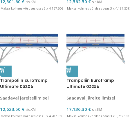
12,501.60
€
12,562.50
€
sis.KM
sis.KM
Maksa kolmes võrdses osas 3 x 4,167.20€
Maksa kolmes võrdses osas 3 x 4,187.50€
Trampoliin Eurotramp
Trampoliin Eurotramp
Ultimate 03206
Ultimate 03256
Saadaval järeltellimisel
Saadaval järeltellimisel
12,623.50
€
17,136.30
€
sis.KM
sis.KM
Maksa kolmes võrdses osas 3 x 4,207.83€
Maksa kolmes võrdses osas 3 x 5,712.10€