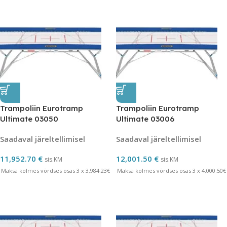
Trampoliin Eurotramp
Trampoliin Eurotramp
Ultimate 03050
Ultimate 03006
Saadaval järeltellimisel
Saadaval järeltellimisel
11,952.70
€
12,001.50
€
sis.KM
sis.KM
Maksa kolmes võrdses osas 3 x 3,984.23€
Maksa kolmes võrdses osas 3 x 4,000.50€