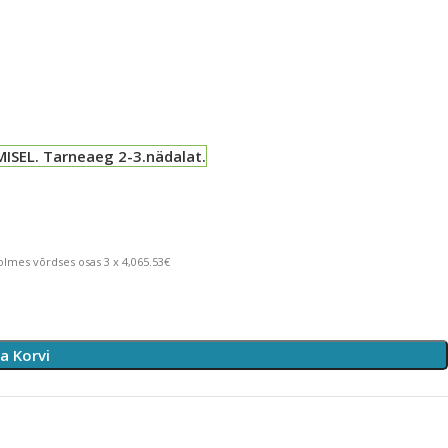
ISEL. Tarneaeg 2-3.nädalat.
lmes võrdses osas 3 x 4,065.53€
sa Korvi