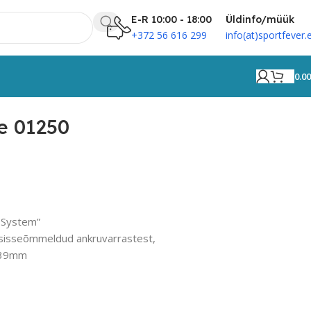
E-R 10:00 - 18:00
Üldinfo/müük
+372 56 616 299
info(at)sportfever.
0.0
e 01250
-System”
 sisseõmmeldud ankruvarrastest,
x39mm