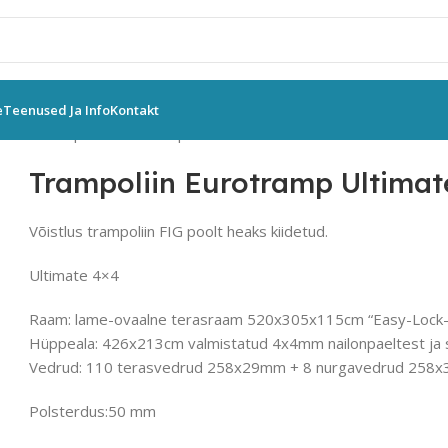
e
Teenused Ja Info
Kontakt
oliin
Trampoliin Eurotramp Ultimate 01250
Trampoliin Eurotramp Ultimat
Võistlus trampoliin FIG poolt heaks kiidetud.
Ultimate 4×4
Raam: lame-ovaalne terasraam 520x305x115cm “Easy-Lock
Hüppeala: 426x213cm valmistatud 4x4mm nailonpaeltest ja
Vedrud: 110 terasvedrud 258x29mm + 8 nurgavedrud 258
Polsterdus:50 mm