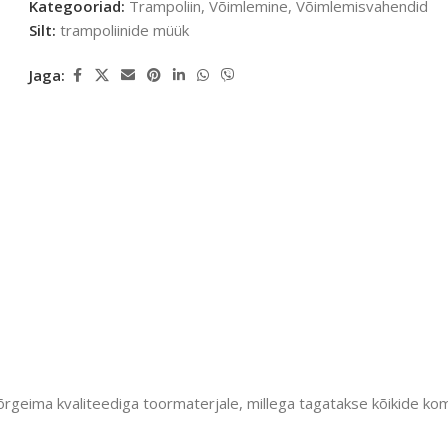
Kategooriad:
Trampoliin
,
Võimlemine
,
Võimlemisvahendid
Silt:
trampoliinide müük
Jaga:
geima kvaliteediga toormaterjale, millega tagatakse kõikide komp