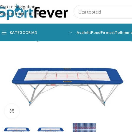
Skip to navigation
Skip to main content
KATEGOORIAD
Avaleht
Pood
Firmast
Tellimin
Esileht
Kõik kategooriad
Võimlemine
Võimlemisvahendid
Tramp
Suurendamiseks klõpsake