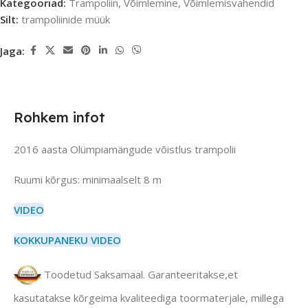
Kategooriad:
Trampoliin
,
Võimlemine
,
Võimlemisvahendid
Silt:
trampoliinide müük
Jaga:
Rohkem infot
2016 aasta Olümpiamängude võistlus trampolii
Ruumi kõrgus: minimaalselt 8 m
VIDEO
KOKKUPANEKU VIDEO
Toodetud Saksamaal. Garanteeritakse,et
kasutatakse kõrgeima kvaliteediga toormaterjale, millega