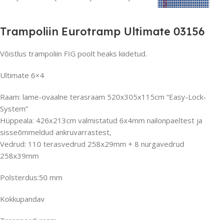
Trampoliin Eurotramp Ultimate 03156
Võistlus trampoliin FIG poolt heaks kiidetud.
Ultimate 6×4
Raam: lame-ovaalne terasraam 520x305x115cm “Easy-Lock-
System”
Hüppeala: 426x213cm valmistatud 6x4mm nailonpaeltest ja
sisseõmmeldud ankruvarrastest,
Vedrud: 110 terasvedrud 258x29mm + 8 nurgavedrud
258x39mm
Polsterdus:50 mm
Kokkupandav