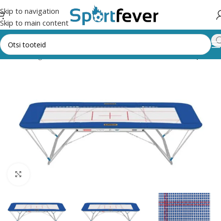
Skip to navigation
Skip to main content
ht
Kõik kategooriad
Võimlemine
Võimlemisvahendid
Trampoliin
Suurendamiseks klõpsake