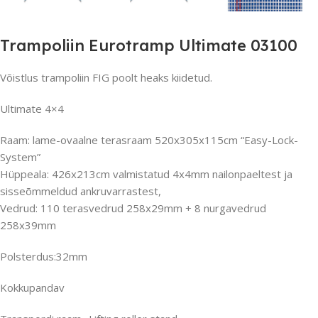
Trampoliin Eurotramp Ultimate 03100
Võistlus trampoliin FIG poolt heaks kiidetud.
Ultimate 4×4
Raam: lame-ovaalne terasraam 520x305x115cm “Easy-Lock-
System”
Hüppeala: 426x213cm valmistatud 4x4mm nailonpaeltest ja
sisseõmmeldud ankruvarrastest,
Vedrud: 110 terasvedrud 258x29mm + 8 nurgavedrud
258x39mm
Polsterdus:32mm
Kokkupandav