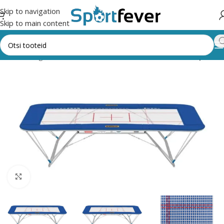
Skip to navigation
Skip to main content
ht
Kõik kategooriad
Võimlemine
Võimlemisvahendid
Trampoliin
Suurendamiseks klõpsake