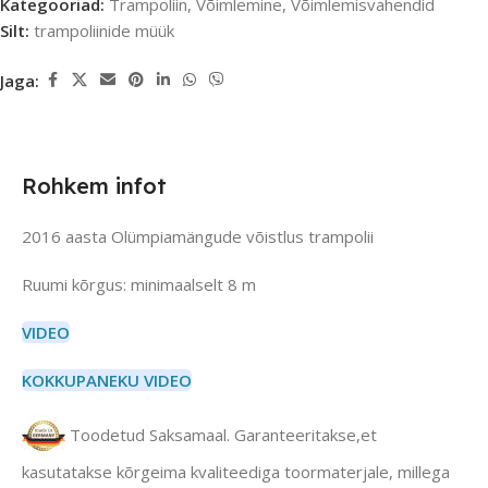
Kategooriad:
Trampoliin
,
Võimlemine
,
Võimlemisvahendid
Silt:
trampoliinide müük
Jaga:
Rohkem infot
2016 aasta Olümpiamängude võistlus trampolii
Ruumi kõrgus: minimaalselt 8 m
VIDEO
KOKKUPANEKU VIDEO
Toodetud Saksamaal. Garanteeritakse,et
kasutatakse kõrgeima kvaliteediga toormaterjale, millega