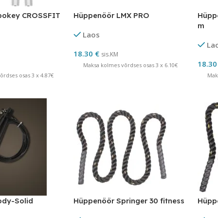
pokey CROSSFIT
Hüppenöör LMX PRO
Hüppe
m
Laos
La
18.30
€
sis.KM
18.3
Maksa kolmes võrdses osas 3 x 6.10€
rdses osas 3 x 4.87€
Mak
dy-Solid
Hüppenöör Springer 30 fitness
Hüppe