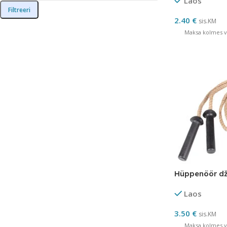
Laos
Filtreeri
2.40
€
sis.KM
Maksa kolmes võ
Hüppenöör dž
Laos
3.50
€
sis.KM
Maksa kolmes võ