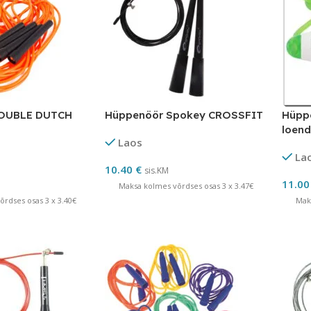
OUBLE DUTCH
Hüppenöör Spokey CROSSFIT
Hüppe
loend
Laos
La
10.40
€
sis.KM
11.0
Maksa kolmes võrdses osas 3 x 3.47€
rdses osas 3 x 3.40€
Mak