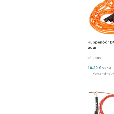
Hüppenöör D
paar
Laos
10.20
€
sis.KM
Maksa kolmes võ