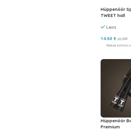
Hüppenöör S
TWEET hall
Laos
14.60
€
sis.KM
Maksa kolmes võ
Hüppenöör Bo
Premium