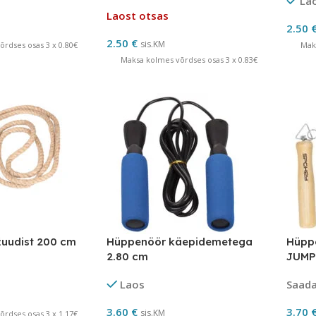
La
Laost otsas
2.50
2.50
€
sis.KM
rdses osas 3 x 0.80€
Mak
Maksa kolmes võrdses osas 3 x 0.83€
uudist 200 cm
Hüppenöör käepidemetega
Hüpp
2.80 cm
JUMP 
Laos
Saadav
3.60
€
3.70
sis.KM
rdses osas 3 x 1.17€