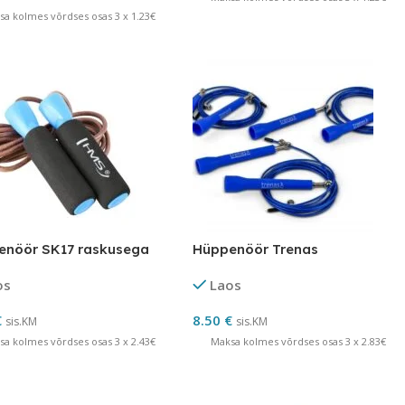
sa kolmes võrdses osas 3 x 1.23€
enöör SK17 raskusega
Hüppenöör Trenas
os
Laos
€
8.50
€
sis.KM
sis.KM
sa kolmes võrdses osas 3 x 2.43€
Maksa kolmes võrdses osas 3 x 2.83€