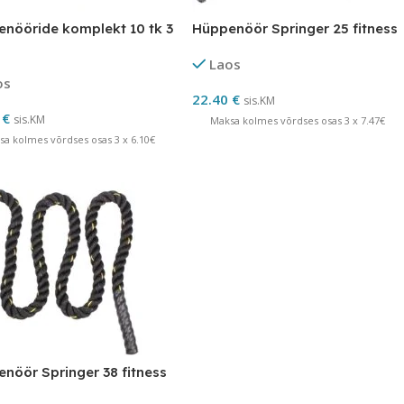
nööride komplekt 10 tk 3
Hüppenöör Springer 25 fitness
Laos
os
22.40
€
sis.KM
0
€
sis.KM
Maksa kolmes võrdses osas 3 x 7.47€
sa kolmes võrdses osas 3 x 6.10€
nöör Springer 38 fitness