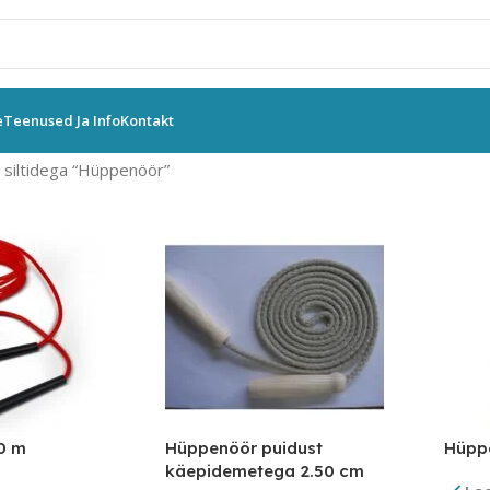
e
Teenused Ja Info
Kontakt
siltidega “Hüppenöör”
0 m
Hüppenöör puidust
Hüpp
käepidemetega 2.50 cm