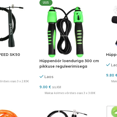
UUS
PEED SK50
Hüpp
Hüppenöör loenduriga 300 cm
La
pikkuse reguleerimisega
9.80
Laos
rdses osas 3 x 2.83€
Mak
9.00
€
sis.KM
Maksa kolmes võrdses osas 3 x 3.00€