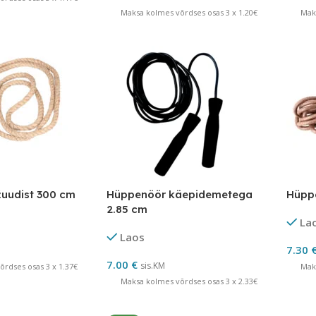
Maksa kolmes võrdses osas 3 x 1.20€
Mak
uudist 300 cm
Hüppenöör käepidemetega
Hüpp
2.85 cm
La
Laos
7.30
7.00
€
sis.KM
rdses osas 3 x 1.37€
Mak
Maksa kolmes võrdses osas 3 x 2.33€