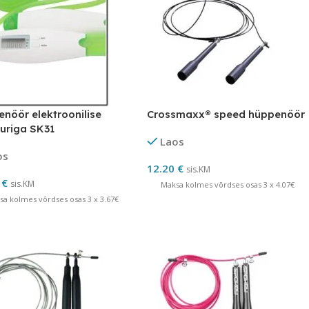
nöör elektroonilise
Crossmaxx® speed hüppenöör
uriga SK31
Laos
os
12.20
€
sis.KM
0
€
sis.KM
Maksa kolmes võrdses osas 3 x 4.07€
sa kolmes võrdses osas 3 x 3.67€