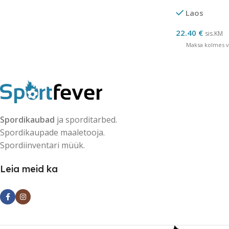
Laos
22.40
€
sis.KM
Maksa kolmes võ
Spordikaubad
ja sporditarbed.
Spordikaupade maaletooja.
Spordiinventari müük.
Leia meid ka