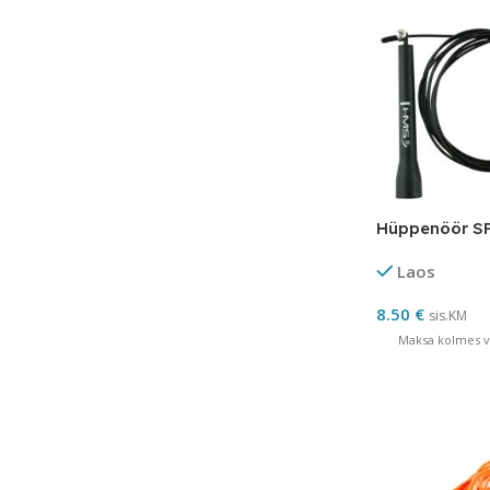
Hüppenöör S
Laos
8.50
€
sis.KM
Maksa kolmes võ