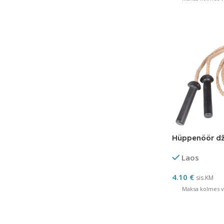
Hüppenöör dž
Laos
4.10
€
sis.KM
Maksa kolmes võ