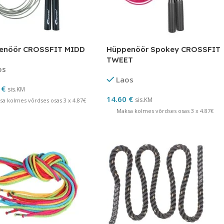
enöör CROSSFIT MIDD
Hüppenöör Spokey CROSSFIT
TWEET
os
Laos
0
€
sis.KM
14.60
€
sis.KM
sa kolmes võrdses osas 3 x 4.87€
Maksa kolmes võrdses osas 3 x 4.87€