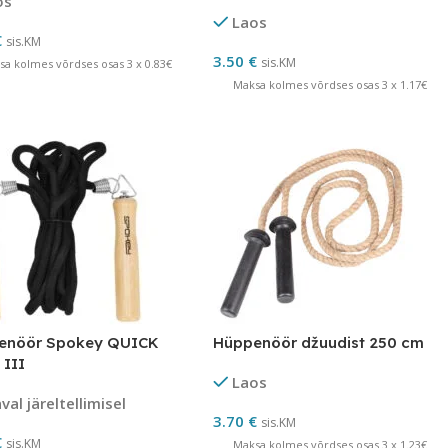
os
Laos
€
sis.KM
3.50
€
sis.KM
sa kolmes võrdses osas 3 x 0.83€
Maksa kolmes võrdses osas 3 x 1.17€
enöör Spokey QUICK
Hüppenöör džuudist 250 cm
III
Laos
al järeltellimisel
3.70
€
sis.KM
€
sis.KM
Maksa kolmes võrdses osas 3 x 1.23€