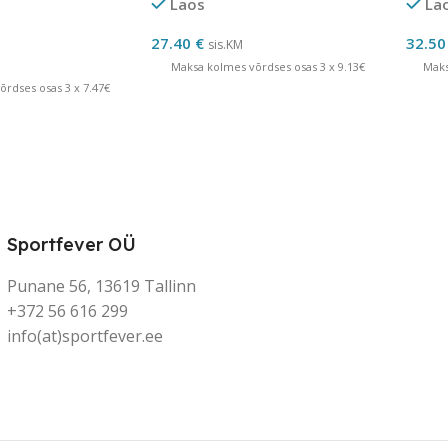
Laos
La
27.40
€
32.5
sis.KM
Maksa kolmes võrdses osas 3 x 9.13€
Maks
rdses osas 3 x 7.47€
Sportfever OÜ
Punane 56, 13619 Tallinn
+372 56 616 299
info(at)sportfever.ee