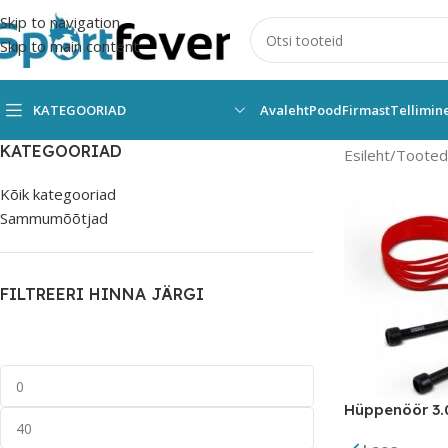
Skip to navigation
Skip to main content
KATEGOORIAD
Avaleht
Pood
Firmast
Tellimin
KATEGOORIAD
Esileht
Tooted 
Kõik kategooriad
Sammumõõtjad
FILTREERI HINNA JÄRGI
Hüppenöör 3.