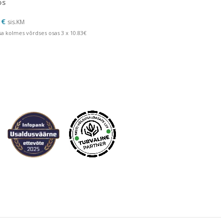
os
0
€
sis.KM
a kolmes võrdses osas 3 x 10.83€