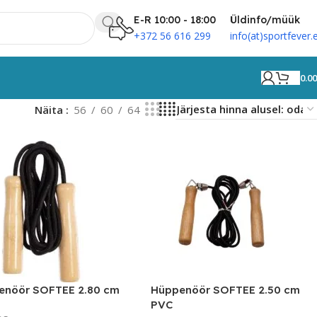
E-R 10:00 - 18:00
Üldinfo/müük
+372 56 616 299
info(at)sportfever.
0.0
Näita
56
60
64
enöör SOFTEE 2.80 cm
Hüppenöör SOFTEE 2.50 cm
PVC