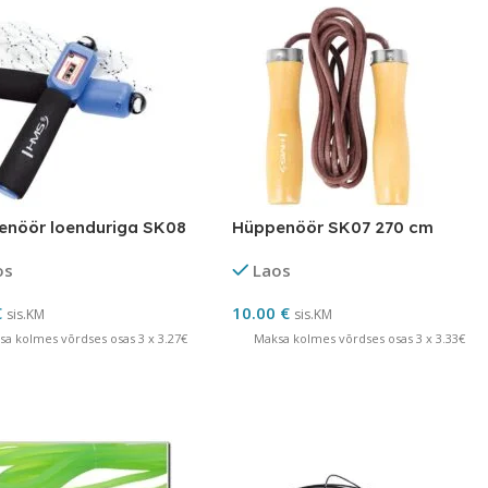
enöör loenduriga SK08
Hüppenöör SK07 270 cm
os
Laos
€
10.00
€
sis.KM
sis.KM
sa kolmes võrdses osas 3 x 3.27€
Maksa kolmes võrdses osas 3 x 3.33€