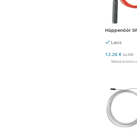
Hüppenöör S
Laos
12.20
€
sis.KM
Maksa kolmes võ