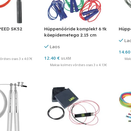
PEED SK52
Hüppenööride komplekt 6 tk
Hüpp
käepidemetega 2.15 cm
La
Laos
14.6
12.40
€
sis.KM
rdses osas 3 x 4.07€
Mak
Maksa kolmes võrdses osas 3 x 4.13€