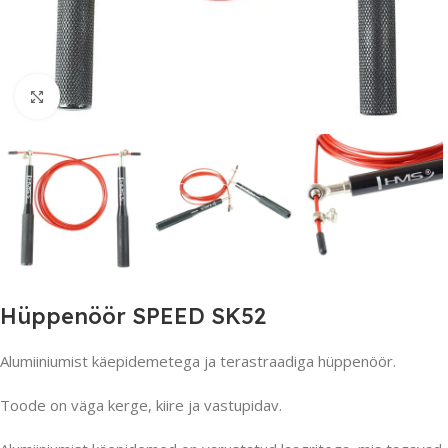
Suurendamiseks klõpsake
Hüppenöör SPEED SK52
Alumiiniumist käepidemetega ja terastraadiga hüppenöör.
Toode on väga kerge, kiire ja vastupidav.