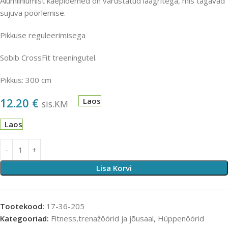
Alumiiniumist käepidemed on varustatud laagritega, mis tagavad
sujuva pöörlemise.
Pikkuse reguleerimisega
Sobib CrossFit treeningutel.
Pikkus: 300 cm
12.20
€
Laos
sis.KM
Laos
Lisa Korvi
Tootekood:
17-36-205
Kategooriad:
Fitness,trenažöörid ja jõusaal
,
Hüppenöörid