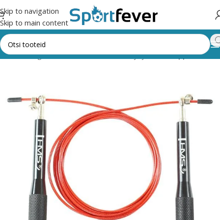
Skip to navigation
Skip to main content
ht
Kõik kategooriad
Fitness,trenažöörid ja jõusaal
Hüppenöörid