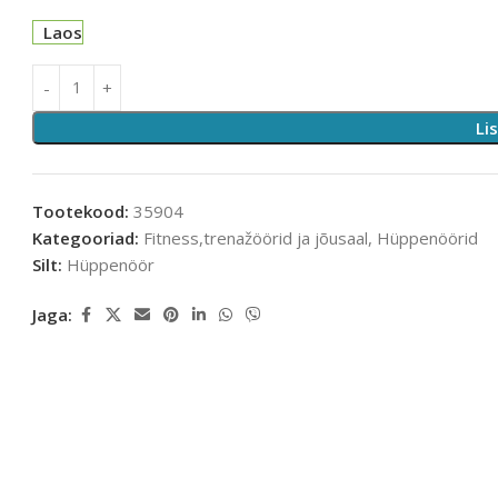
Laos
Li
Tootekood:
35904
Kategooriad:
Fitness,trenažöörid ja jõusaal
,
Hüppenöörid
Silt:
Hüppenöör
Jaga: