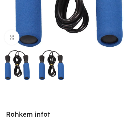
Suurendamiseks klõpsake
Rohkem infot