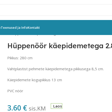
e
Teenused Ja Info
Kontakt
öörid
Hüppenöör käepidemetega 2.80 cm
Hüppenöör käepidemetega 2.
Pikkus: 280 cm
Vahtplastist pehmete käepidemetega pikkusega 8,5 cm.
Käepidemete kogupikkus 13 cm
PVC nöör
3.60
€
Laos
sis.KM