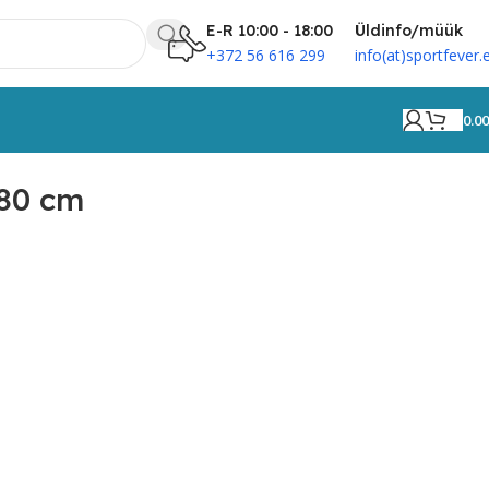
E-R 10:00 - 18:00
Üldinfo/müük
+372 56 616 299
info(at)sportfever.
0.0
80 cm