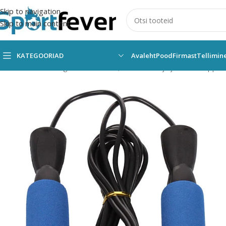
Skip to navigation
Skip to main content
KATEGOORIAD
Avaleht
Pood
Firmast
Tellimin
Esileht
Kõik kategooriad
Fitness,trenažöörid ja jõusaal
Hüppen