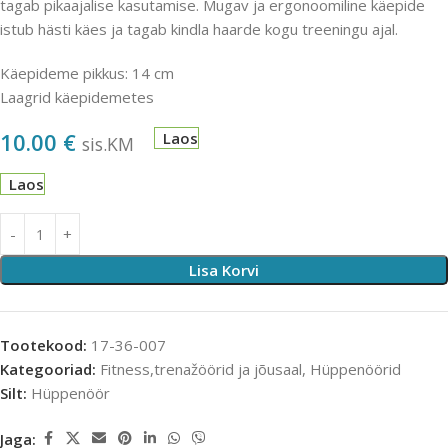
tagab pikaajalise kasutamise. Mugav ja ergonoomiline käepide
istub hästi käes ja tagab kindla haarde kogu treeningu ajal.
Käepideme pikkus: 14 cm
Laagrid käepidemetes
10.00
€
Laos
sis.KM
Laos
Lisa Korvi
Tootekood:
17-36-007
Kategooriad:
Fitness,trenažöörid ja jõusaal
,
Hüppenöörid
Silt:
Hüppenöör
Jaga: