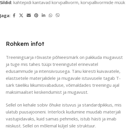
Sildid:
kahtepidi kantavad korvpallivorm
,
korvpallivormide müük
Jaga:
Rohkem infot
Treeningsarja rõivaste põhieesmärk on pakkuda mugavust
ja tuge mis tahes tüüpi treeningutel erinevatel
edusammude ja intensiivsusega. Tänu kiiresti kuivavatele,
elastsetele materjalidele ja mugavale istuvusele tagab T-
särk täieliku liikumisvabaduse, võimaldades treeningu ajal
maksimaalset keskendumist ja mugavust.
Sellel on kehale sobiv õhuke istuvus ja standardpikkus, mis
ulatub puusajooneni. Interlock kudumine muudab materjali
vastupidavaks, kuid samas pehmeks, istub hästi ja imab
niiskust. Sellel on mõlemal küljel sile struktuur.