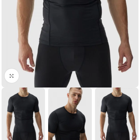
Suurendamiseks klõpsake