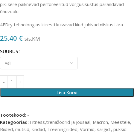
piki kere paiknevad perforeeritud võrgusisustus parandavad
õhuvoolu
4FDry tehnoloogias kiiresti kuivavad kiud juhivad niiskust ära.
25.40
€
sis.KM
SUURUS
Lisa Korvi
Tootekood:
-
Kategooriad:
Fitness,trenažöörid ja jõusaal
,
Macron
,
Meestele
,
Riided, mütsid, kindad
,
Treeningriided
,
Vormid, särgid , püksid