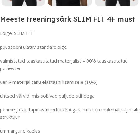
Meeste treeningsärk SLIM FIT 4F must
Lõige: SLIM FIT
puusadeni ulatuv standardlõige
valmistatud taaskasutatud materjalist – 90% taaskasutatud
polüester
veniv materjal tänu elastaani lisamisele (10%)
ühtsed värvid, mis sobivad paljude stiilidega
pehme ja vastupidav interlock kangas, millel on mõlemal küljel sile
struktuur
ümmargune kaelus