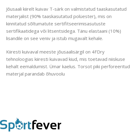
Jõusaali kiirelt kuivav T-särk on valmistatud taaskasutatud
materjalist (90% taaskasutatud polüester), mis on
kinnitatud sõltumatute sertifitseerimisasutuste
sertifikaatidega või litsentsidega. Tänu elastaani (10%)
lisandile on see veniv ja istub mugavalt kehale.
Kiiresti kuivaval meeste jõusaalisärgil on 4FDry
tehnoloogias kiiresti kuivavad kiud, mis toetavad niiskuse
kehalt eemaldumist. Ümar kaelus. Torsot piki perforeeritud
materjal parandab õhuvoolu