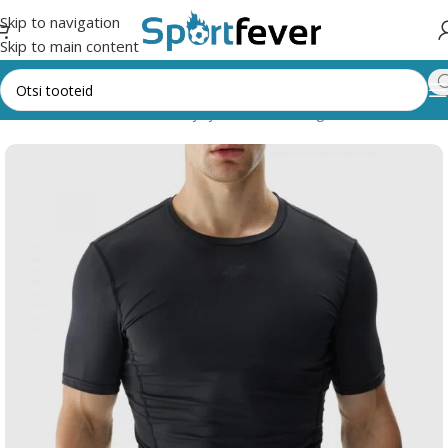
Skip to navigation
Skip to main content
gooriad
Fitness,trenažöörid ja jõusaal
Treeningriided
Meestele