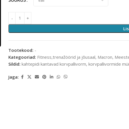
Li
Tootekood:
-
Kategooriad:
Fitness,trenažöörid ja jõusaal
,
Macron
,
Meeste
Sildid:
kahtepidi kantavad korvpallivorm
,
korvpallivormide mü
Jaga: