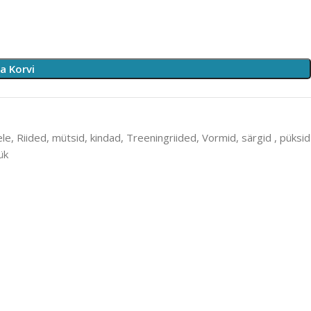
sa Korvi
le
,
Riided, mütsid, kindad
,
Treeningriided
,
Vormid, särgid , püksid
ük