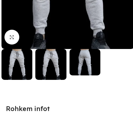
Suurendamiseks klõpsake
Rohkem infot