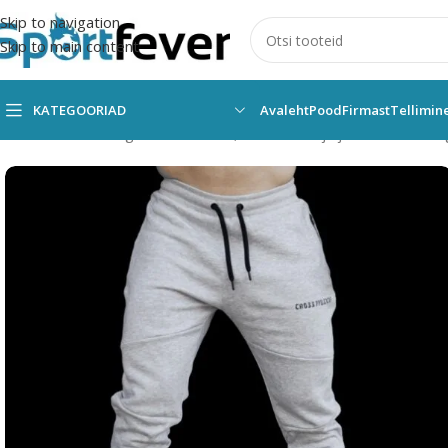
Skip to navigation
Skip to main content
KATEGOORIAD
Avaleht
Pood
Firmast
Tellimin
Esileht
Kõik kategooriad
Fitness,trenažöörid ja jõusaal
Treenin