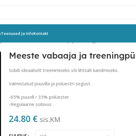
e
Teenused Ja Info
Kontakt
griided
Meestele
Meeste vabaaja ja treeningpüksid
Meeste vabaaja ja treeningpü
Sobib ideaalselt treenimiseks või lihtsalt kandmiseks.
Valmistatud puuvilla ja polüestri segust.
-65% puuvill / 35% polüester
-Regulaarne sobivus
24.80
€
sis.KM
SUURUS