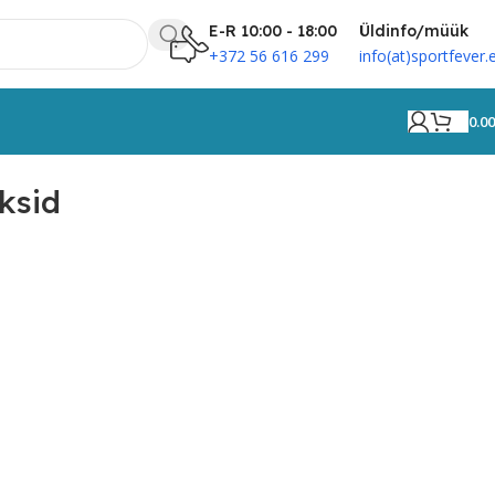
E-R 10:00 - 18:00
Üldinfo/müük
+372 56 616 299
info(at)sportfever.
0.0
ksid