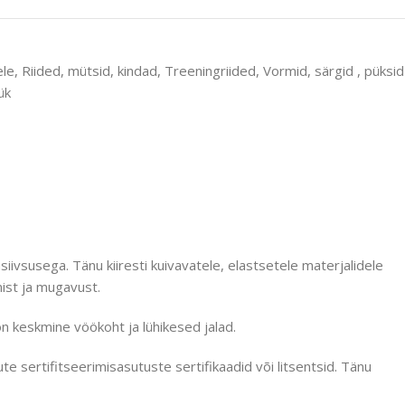
le
,
Riided, mütsid, kindad
,
Treeningriided
,
Vormid, särgid , püksid
ük
vsusega. Tänu kiiresti kuivavatele, elastsetele materjalidele
ist ja mugavust.
on keskmine vöökoht ja lühikesed jalad.
 sertifitseerimisasutuste sertifikaadid või litsentsid. Tänu