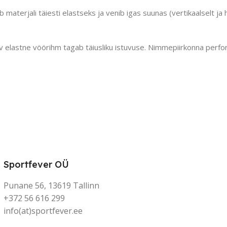
rjali täiesti elastseks ja venib igas suunas (vertikaalselt ja hor
av elastne vöörihm tagab täiusliku istuvuse. Nimmepiirkonna perfor
Sportfever OÜ
Punane 56, 13619 Tallinn
+372 56 616 299
info(at)sportfever.ee