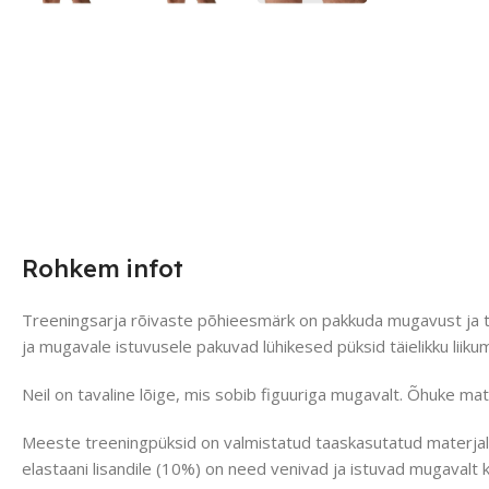
Rohkem infot
Treeningsarja rõivaste põhieesmärk on pakkuda mugavust ja tug
ja mugavale istuvusele pakuvad lühikesed püksid täielikku lii
Neil on tavaline lõige, mis sobib figuuriga mugavalt. Õhuke mat
Meeste treeningpüksid on valmistatud taaskasutatud materjalis
elastaani lisandile (10%) on need venivad ja istuvad mugavalt 