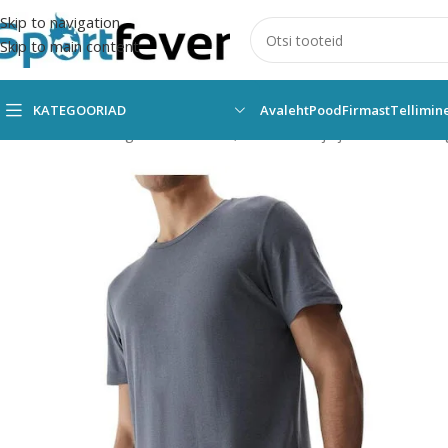
Skip to navigation
Skip to main content
KATEGOORIAD
Avaleht
Pood
Firmast
Tellimin
Esileht
Kõik kategooriad
Fitness,trenažöörid ja jõusaal
Treenin