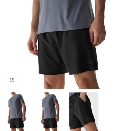
Suurendamiseks klõpsake