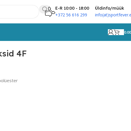
E-R 10:00 - 18:00
Üldinfo/müük
+372 56 616 299
info(at)sportfever.
0.0
ksid 4F
polüester