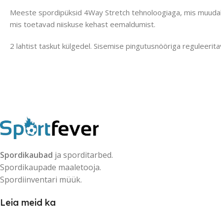
Meeste spordipüksid 4Way Stretch tehnoloogiaga, mis muudab mate
mis toetavad niiskuse kehast eemaldumist.
2 lahtist taskut külgedel. Sisemise pingutusnööriga reguleerit
Spordikaubad
ja sporditarbed.
Spordikaupade maaletooja.
Spordiinventari müük.
Leia meid ka