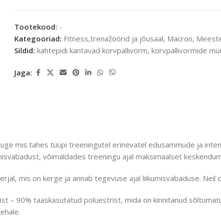
Tootekood:
-
Kategooriad:
Fitness,trenažöörid ja jõusaal
,
Macron
,
Meeste
Sildid:
kahtepidi kantavad korvpallivorm
,
korvpallivormide mü
Jaga:
e mis tahes tüüpi treeningutel erinevatel edusammude ja intensii
kumisvabadust, võimaldades treeningu ajal maksimaalset keskendum
erjal, mis on kerge ja annab tegevuse ajal liikumisvabaduse. Neil 
t – 90% taaskasutatud polüestrist, mida on kinnitanud sõltumatute
kehale.