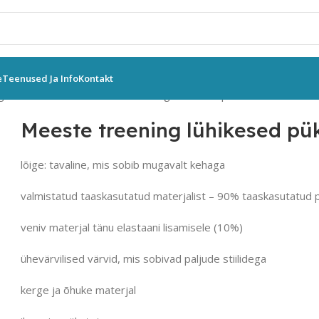
e
Teenused Ja Info
Kontakt
griided
Meestele
Meeste treening lühikesed püksid 4F
Meeste treening lühikesed pü
lõige: tavaline, mis sobib mugavalt kehaga
valmistatud taaskasutatud materjalist – 90% taaskasutatud 
veniv materjal tänu elastaani lisamisele (10%)
ühevärvilised värvid, mis sobivad paljude stiilidega
kerge ja õhuke materjal