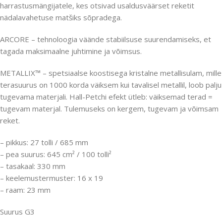
harrastusmängijatele, kes otsivad usaldusväärset reketit
nädalavahetuse matšiks sõpradega.
ARCORE – tehnoloogia väände stabiilsuse suurendamiseks, et
tagada maksimaalne juhtimine ja võimsus.
METALLIX™ – spetsiaalse koostisega kristalne metallisulam, mille
terasuurus on 1000 korda väiksem kui tavalisel metallil, loob palju
tugevama materjali. Hall-Petchi efekt ütleb: väiksemad terad =
tugevam materjal. Tulemuseks on kergem, tugevam ja võimsam
reket.
– pikkus: 27 tolli / 685 mm
– pea suurus: 645 cm² / 100 tolli²
– tasakaal: 330 mm
– keelemustermuster: 16 x 19
– raam: 23 mm
Suurus G3