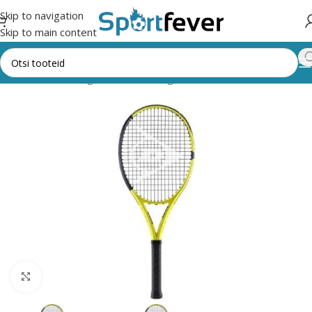
Skip to navigation
Skip to main content
Esileht
Kõik kategooriad
Pallimängud
Tennis
Tennisereketid
Suurendamiseks klõpsake