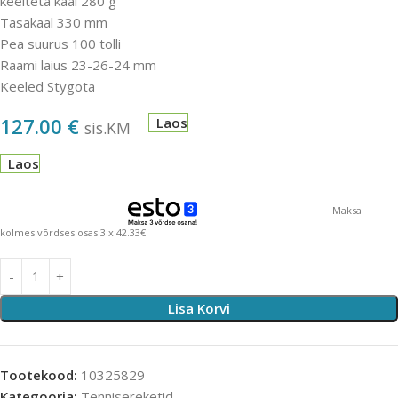
keelteta kaal 280 g
Tasakaal 330 mm
Pea suurus 100 tolli
Raami laius 23-26-24 mm
Keeled Stygota
127.00
€
Laos
sis.KM
Laos
Maksa
kolmes võrdses osas 3 x 42.33€
Lisa Korvi
Tootekood:
10325829
Kategooria:
Tennisereketid