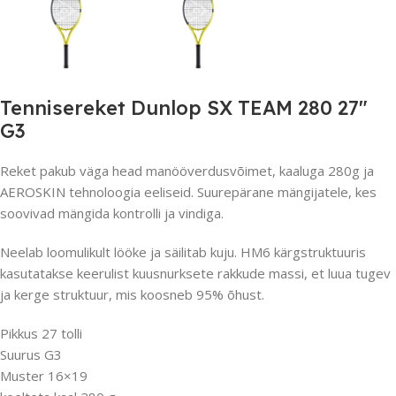
Tennisereket Dunlop SX TEAM 280 27″
G3
Reket pakub väga head manööverdusvõimet, kaaluga 280g ja
AEROSKIN tehnoloogia eeliseid. Suurepärane mängijatele, kes
soovivad mängida kontrolli ja vindiga.
Neelab loomulikult lööke ja säilitab kuju. HM6 kärgstruktuuris
kasutatakse keerulist kuusnurksete rakkude massi, et luua tugev
ja kerge struktuur, mis koosneb 95% õhust.
Pikkus 27 tolli
Suurus G3
Muster 16×19